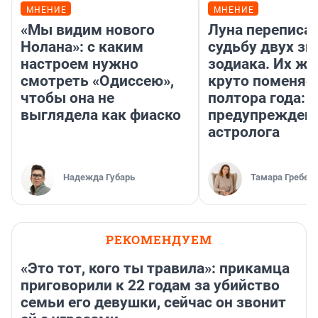
МНЕНИЕ
МНЕНИЕ
«Мы видим нового
Луна переписа
Нолана»: с каким
судьбу двух зн
настроем нужно
зодиака. Их жи
смотреть «Одиссею»,
круто поменяет
чтобы она не
полтора года:
выглядела как фиаско
предупрежден
астролога
Надежда Губарь
Тамара Гребен
РЕКОМЕНДУЕМ
«Это тот, кого ты травила»: прикамца
приговорили к 22 годам за убийство
семьи его девушки, сейчас он звонит