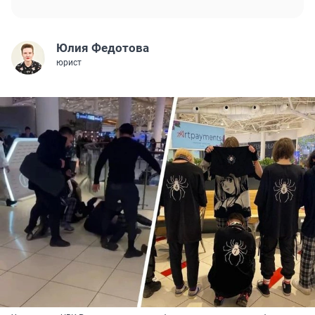
Юлия Федотова
юрист