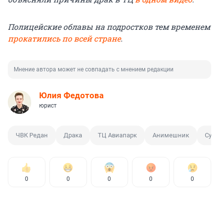
Полицейские облавы на подростков тем временем
прокатились по всей стране
.
Мнение автора может не совпадать с мнением редакции
Юлия Федотова
юрист
ЧВК Редан
Драка
ТЦ Авиапарк
Анимешник
Субк
0
0
0
0
0