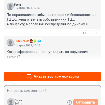
Гость
1 марта 2023, 12:40
По справедливостибы - за порядок и безопасность в 
ТЦ должны отвечать собственники ТЦ... 

А по факту, малолетки беспределят по дикому, и 
управы на них нет ни какой:

+1
–1
полиция не связывается, т.к. ненужного гемора вагон,

простые сознательные граждане не связываются, т.к. 
153207552
статью можно на раз схлопотать. 

1 марта 2023, 12:13
Вот и творять "дитятки", что в пустоту взбредёт... 

Когда афророссиян начнут садить за нарушения 
А через пяток лет, им по 18-20 годиков, и они с 
закона?
зарегистрированными травматами, АбУЕваемые 
собственной безнаказанностью,- в "УК 
+0
–0
Четырехсотые" устраиваются.
Читать все комментарии
Гость
Отправить
Войти