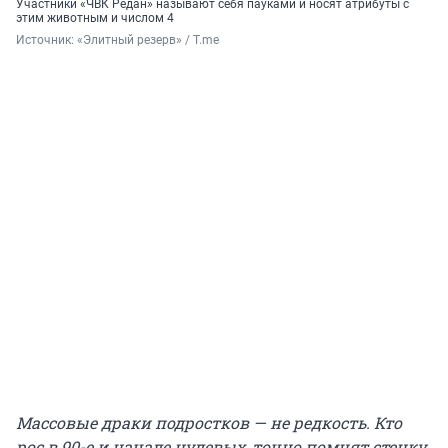
Участники «ЧВК Редан» называют себя пауками и носят атрибуты с
этим животным и числом 4
Источник: 
«Элитный резерв» / T.me
Массовые драки подростков — не редкость. Кто
рос в 90-е и начале нулевых, точно помнят стенку