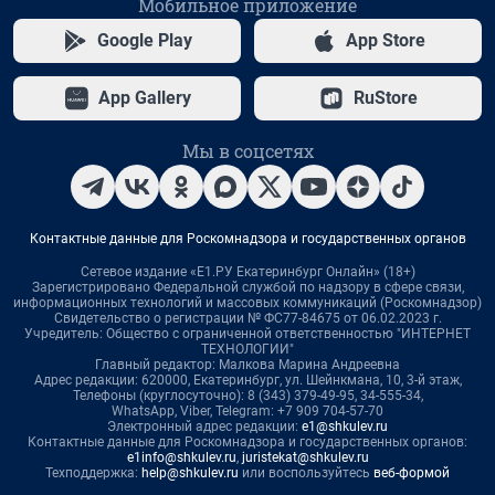
Мобильное приложение
Google Play
App Store
App Gallery
RuStore
Мы в соцсетях
Контактные данные для Роскомнадзора и государственных органов
Сетевое издание «Е1.РУ Екатеринбург Онлайн» (18+)
Зарегистрировано Федеральной службой по надзору в сфере связи,
информационных технологий и массовых коммуникаций (Роскомнадзор)
Свидетельство о регистрации № ФС77-84675 от 06.02.2023 г.
Учредитель: Общество с ограниченной ответственностью "ИНТЕРНЕТ
ТЕХНОЛОГИИ"
Главный редактор: Малкова Марина Андреевна
Адрес редакции: 620000, Екатеринбург, ул. Шейнкмана, 10, 3-й этаж,
Телефоны (круглосуточно): 8 (343) 379-49-95, 34-555-34,
WhatsApp, Viber, Telegram: +7 909 704-57-70
Электронный адрес редакции:
e1@shkulev.ru
Контактные данные для Роскомнадзора и государственных органов:
e1info@shkulev.ru
,
juristekat@shkulev.ru
Техподдержка:
help@shkulev.ru
или воспользуйтесь
веб-формой