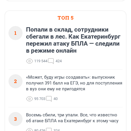
ТОП 5
Попали в склад, сотрудники
1
сбегали в лес. Как Екатеринбург
пережил атаку БПЛА — следили
в режиме онлайн
119 544
424
«Может, буду игры создавать»: выпускник
2
получил 391 балл на ЕГЭ, но для поступления
в вуз они ему не пригодятся
95 703
40
Восемь сбили, три упали. Все, что известно
3
об атаке БПЛА на Екатеринбург к этому часу
80 426
324