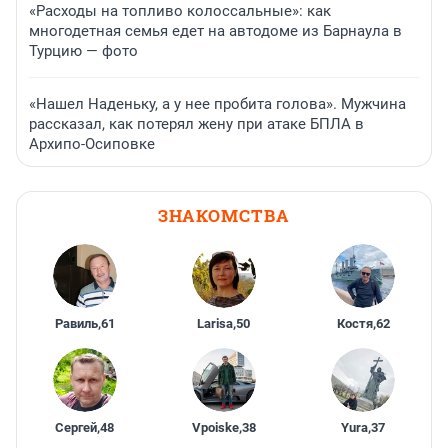
«Расходы на топливо колоссальные»: как
многодетная семья едет на автодоме из Барнаула в
Турцию — фото
«Нашел Наденьку, а у нее пробита голова». Мужчина
рассказал, как потерял жену при атаке БПЛА в
Архипо-Осиповке
ЗНАКОМСТВА
Равиль
,
61
Larisa
,
50
Костя
,
62
Сергей
,
48
Vpoiske
,
38
Yura
,
37