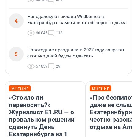
Неподалеку от склада Wildberries в
4
Екатеринбурге заметили столб черного дыма
66 046
113
Новогодние праздники в 2027 году сократят:
5
сколько дней будем отдыхать
57 859
29
МНЕНИЕ
МНЕНИЕ
«Стоило ли
«Про беспилот
переносить?»
даже не слыша
Журналист E1.RU — о
Екатеринбурж
провальном решении
честно рассказ
сдвинуть День
отдыхе на Алта
Екатеринбурга на 1