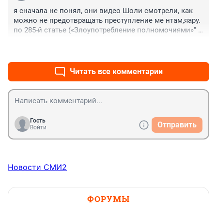
я сначала не понял, они видео Шоли смотрели, как 
можно не предотвращать преступление ме нтам,яару. 
по 285-й статье («Злоупотребление полномочиями»" 
возбудить дело на того,кто по этой статье возбудил. 
+0
–0
тюменцевнанары
Читать все комментарии
Гость
Отправить
Войти
Новости СМИ2
ФОРУМЫ