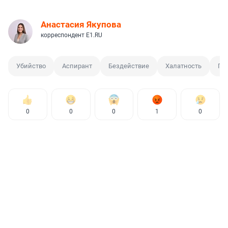
Анастасия Якупова
корреспондент E1.RU
Убийство
Аспирант
Бездействие
Халатность
По
0
0
0
1
0