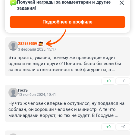
Получай награды за комментарии и другие 
задания!
Подробнее в профиле
КОММЕНТАРИИ
108
282939559
3 февраля 2025, 15:17
Это просто, ужасно, почему же правосудие видит 
одних и не видит других? Понятно было бы если бы 
за это несли ответственность всё фигуранты, а 
почему один отдувается? Данилову 12 млн простили, 
+0
–0
а Старкова гнобят как убийцу или нарокодиллера,6,5 
лет строгого кому дают? Но не за 4 млн. Он умный, 
Гость
грамотный, добрый человек,ничем не запятнанный, 
13 ноября 2024, 10:41
ну не поделился с Даниловым!?!?! А директора 
Ну что ж человек впервые оступился, ну поддался на 
Роснано по 47 млрд и 7 лет лишения это как? Не 