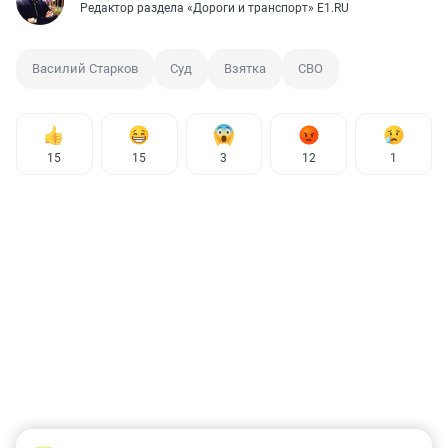
Даниил Румянцев
Заместитель главного редактора E1.RU
Роман Марьяненко
Редактор раздела «Дороги и транспорт» E1.RU
Василий Старков
Суд
Взятка
СВО
15
15
3
12
1