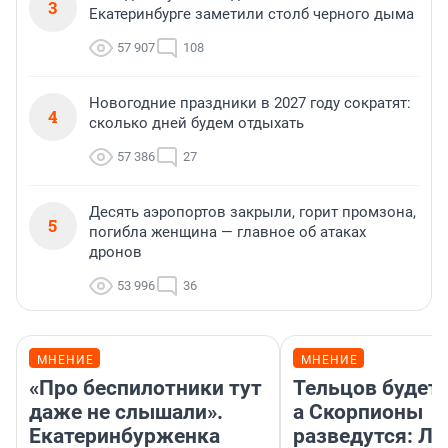
в вуз они ему не пригодятся
95 387
40
Неподалеку от склада Wildberries в
3
Екатеринбурге заметили столб черного дыма
57 907
108
Новогодние праздники в 2027 году сократят:
4
сколько дней будем отдыхать
57 386
27
Десять аэропортов закрыли, горит промзона,
5
погибла женщина — главное об атаках
дронов
53 996
36