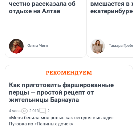
МНЕНИЕ
МНЕНИЕ
«Про беспилотники тут
Тельцов будет 
даже не слышали».
а Скорпионы
Екатеринбурженка
разведутся: Лу
честно рассказала об
вмешается в ж
отдыхе на Алтае
екатеринбурж
Ольга Чиги
Тамара Гребен
РЕКОМЕНДУЕМ
Как приготовить фаршированные
перцы — простой рецепт от
жительницы Барнаула