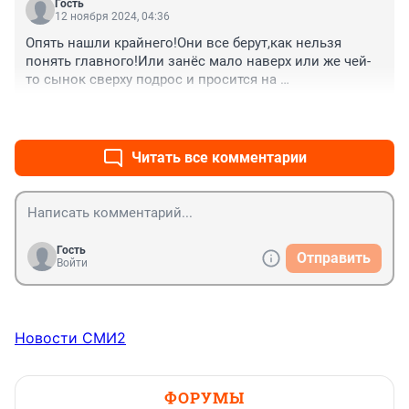
соблазн, он хороший человек и министр. А те что 
согласны с решением "правоохранительных органов, 
миллиардами воруют, чо тех не судят. В Госдуме 
надо пересмотреть дело. Ну накажите! Ну не так же 
любого возьми и под суд. Старкова надо пожурить и 
сурово.
+0
–0
оставить в покое, ему любое дело по плечу
Гость
12 ноября 2024, 04:36
Опять нашли крайнего!Они все берут,как нельзя 
понять главного!Или занёс мало наверх или же чей-
то сынок сверху подрос и просится на 
кормление,место-то вон какое вкусное!
+0
–0
Неофеодализм однако,кто ещё не понял!
Читать все комментарии
Гость
Отправить
Войти