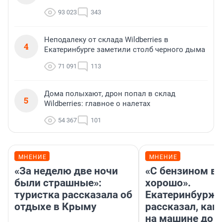
93 023
343
Неподалеку от склада Wildberries в
4
Екатеринбурге заметили столб черного дыма
71 091
113
Дома полыхают, дрон попал в склад
5
Wildberries: главное о налетах
54 367
101
МНЕНИЕ
МНЕНИЕ
«За неделю две ночи
«С бензином вс
были страшные»:
хорошо».
туристка рассказала об
Екатеринбурж
отдыхе в Крыму
рассказал, как
на машине до К