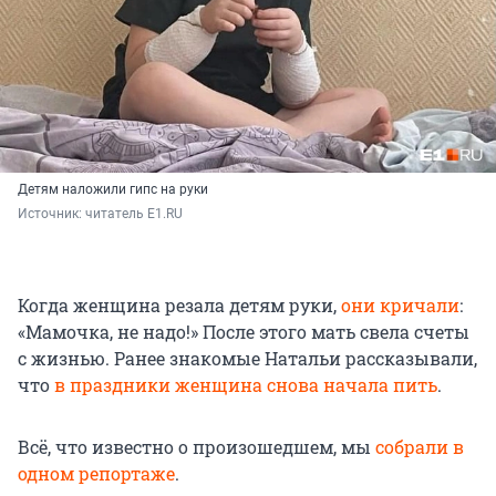
Детям наложили гипс на руки
Источник: 
читатель E1.RU
Когда женщина резала детям руки,
они кричали
:
«Мамочка, не надо!» После этого мать свела счеты
с жизнью. Ранее знакомые Натальи рассказывали,
что
в праздники женщина снова начала пить
.
Всё, что известно о произошедшем, мы
собрали в
одном репортаже
.