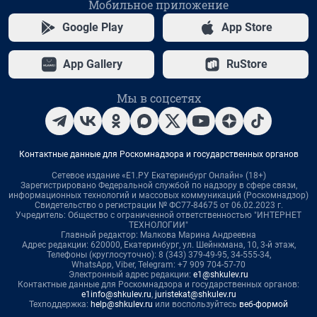
Мобильное приложение
Google Play
App Store
App Gallery
RuStore
Мы в соцсетях
Контактные данные для Роскомнадзора и государственных органов
Сетевое издание «Е1.РУ Екатеринбург Онлайн» (18+)
Зарегистрировано Федеральной службой по надзору в сфере связи,
информационных технологий и массовых коммуникаций (Роскомнадзор)
Свидетельство о регистрации № ФС77-84675 от 06.02.2023 г.
Учредитель: Общество с ограниченной ответственностью "ИНТЕРНЕТ
ТЕХНОЛОГИИ"
Главный редактор: Малкова Марина Андреевна
Адрес редакции: 620000, Екатеринбург, ул. Шейнкмана, 10, 3-й этаж,
Телефоны (круглосуточно): 8 (343) 379-49-95, 34-555-34,
WhatsApp, Viber, Telegram: +7 909 704-57-70
Электронный адрес редакции:
e1@shkulev.ru
Контактные данные для Роскомнадзора и государственных органов:
e1info@shkulev.ru
,
juristekat@shkulev.ru
Техподдержка:
help@shkulev.ru
или воспользуйтесь
веб-формой