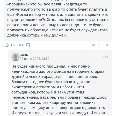
«прощение»,что бы все взяли кредиты,а то 
получится,что кто то за кого то опять будет платить и 
еще,«Когда выбор — поесть или заплатить кредит, кто 
осудит должников?» Хотелось бы спросить у автора,а 
если он свои деньги кому то даст в долг и не будет 
получать их обратно,он так же не будет осуждать того 
должника,который ему должен.
+3
–0
ОТВЕТИТЬ
1
Гость
22 июня 2022, 08:52
Не будет никакого прощения. У нас полно 
неликвидного жилого фонда на вторичке, старых 
хрущей и чешек, гораздо дешевле новостроек. 
Банкам выгоднее будет заключить договор с 
риэлтерским агенством и набрать штат 
сотрудников, которые и займутся этим 
переселением, параллельно продавая находящуюся 
в ипотечном залоге квартиру неплательщика 
новому заемщику-ипотечнику, но уже с дисконтом. 
И поедут в старые хрущи и чешки, поедут. И закон 