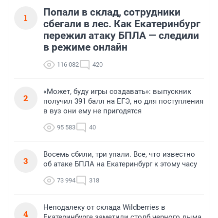
Попали в склад, сотрудники
1
сбегали в лес. Как Екатеринбург
пережил атаку БПЛА — следили
в режиме онлайн
116 082
420
«Может, буду игры создавать»: выпускник
2
получил 391 балл на ЕГЭ, но для поступления
в вуз они ему не пригодятся
95 583
40
Восемь сбили, три упали. Все, что известно
3
об атаке БПЛА на Екатеринбург к этому часу
73 994
318
Неподалеку от склада Wildberries в
4
Екатеринбурге заметили столб черного дыма