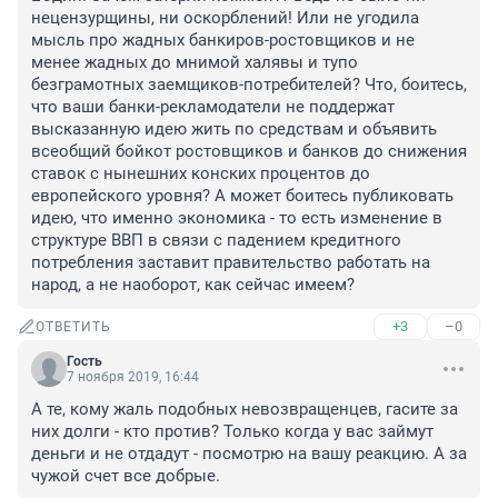
нецензурщины, ни оскорблений! Или не угодила 
мысль про жадных банкиров-ростовщиков и не 
менее жадных до мнимой халявы и тупо 
безграмотных заемщиков-потребителей? Что, боитесь, 
что ваши банки-рекламодатели не поддержат 
высказанную идею жить по средствам и объявить 
всеобщий бойкот ростовщиков и банков до снижения 
ставок с нынешних конских процентов до 
европейского уровня? А может боитесь публиковать 
идею, что именно экономика - то есть изменение в 
структуре ВВП в связи с падением кредитного 
потребления заставит правительство работать на 
народ, а не наоборот, как сейчас имеем?
+3
–0
ОТВЕТИТЬ
Гость
7 ноября 2019, 16:44
А те, кому жаль подобных невозвращенцев, гасите за 
них долги - кто против? Только когда у вас займут 
деньги и не отдадут - посмотрю на вашу реакцию. А за 
чужой счет все добрые.