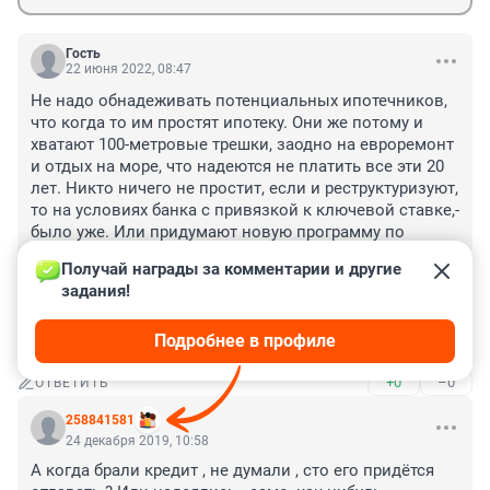
Гость
22 июня 2022, 08:47
Не надо обнадеживать потенциальных ипотечников, 
что когда то им простят ипотеку. Они же потому и 
хватают 100-метровые трешки, заодно на евроремонт 
и отдых на море, что надеются не платить все эти 20 
лет. Никто ничего не простит, если и реструктуризуют, 
то на условиях банка с привязкой к ключевой ставке,- 
было уже. Или придумают новую программу по 
выходу из ипотечного болота - продай новую и 
Получай награды за комментарии и другие 
переезжай в эконом, то бишь из этих ипотечных 
задания!
хором в новых ЖК, ипотечных долг по которым не 
могут обслуживать, в неликвидную вторичку типа 
Подробнее в профиле
хрущовок в промзонах.
+0
–0
ОТВЕТИТЬ
258841581
24 декабря 2019, 10:58
А когда брали кредит , не думали , сто его придётся 