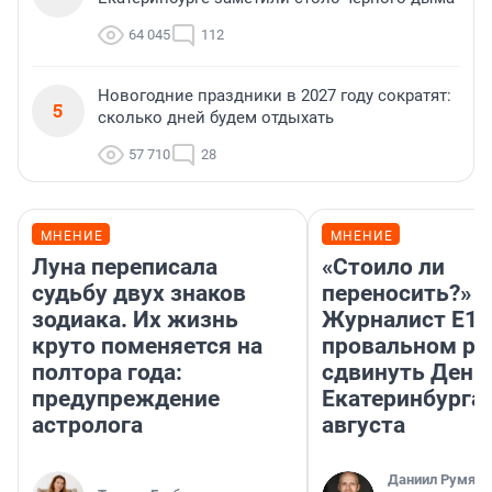
64 045
112
Новогодние праздники в 2027 году сократят:
5
сколько дней будем отдыхать
57 710
28
МНЕНИЕ
МНЕНИЕ
Луна переписала
«Стоило ли
судьбу двух знаков
переносить?»
зодиака. Их жизнь
Журналист E1.
круто поменяется на
провальном р
полтора года:
сдвинуть День
предупреждение
Екатеринбурга 
астролога
августа
Даниил Румянц