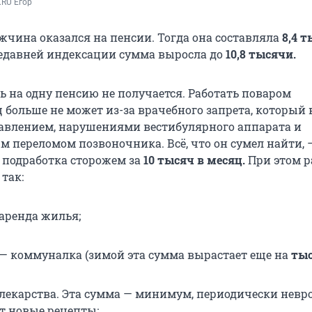
.RU Егор
жчина оказался на пенсии. Тогда она составляла
8,4 т
недавней индексации сумма выросла до
10,8 тысячи.
ь на одну пенсию не получается. Работать поваром
 больше не может из-за врачебного запрета, который
авлением, нарушениями вестибулярного аппарата и
 переломом позвоночника. Всё, что он сумел найти, 
подработка сторожем за
10 тысяч в месяц.
При этом р
так:
аренда жилья;
— коммуналка (зимой эта сумма вырастает еще на
ты
лекарства. Эта сумма — минимум, периодически невр
 новые рецепты;