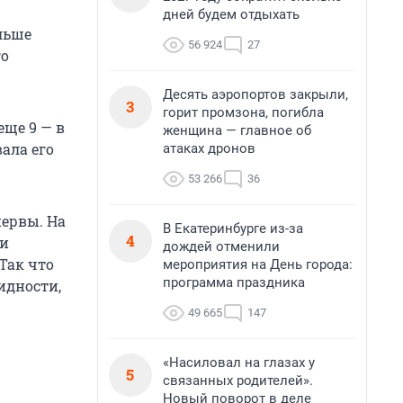
дней будем отдыхать
ольше
56 924
27
го
Десять аэропортов закрыли,
3
горит промзона, погибла
еще 9 — в
женщина — главное об
ала его
атаках дронов
53 266
36
нервы. На
В Екатеринбурге из-за
4
 и
дождей отменили
Так что
мероприятия на День города:
программа праздника
идности,
49 665
147
«Насиловал на глазах у
5
связанных родителей».
Новый поворот в деле