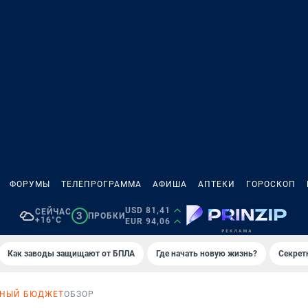
ФОРУМЫ
ТЕЛЕПРОГРАММА
АФИША
АПТЕКИ
ГОРОСКОП
USD 81,41
СЕЙЧАС
3
ПРОБКИ
+16°C
EUR 94,06
Как заводы защищают от БПЛА
Где начать новую жизнь?
Секрет
НЫЙ БЮДЖЕТ
ОБЗОР