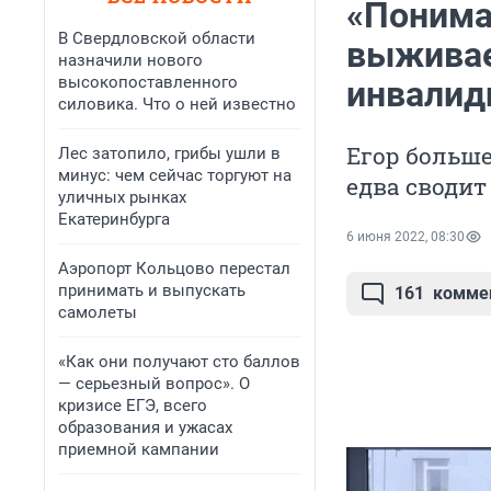
«Понима
В Свердловской области
выживае
назначили нового
высокопоставленного
инвалид
силовика. Что о ней известно
Егор больше
Лес затопило, грибы ушли в
минус: чем сейчас торгуют на
едва сводит
уличных рынках
Екатеринбурга
6 июня 2022, 08:30
Аэропорт Кольцово перестал
принимать и выпускать
161
комме
самолеты
«Как они получают сто баллов
— серьезный вопрос». О
кризисе ЕГЭ, всего
образования и ужасах
приемной кампании