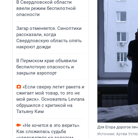
В Свердловской области
ввели режим беспилотной
опасности
Загар отменяется. Синоптики
рассказали, когда
Свердловскую область опять
накроют дожди
В Пермском крае объявили
беспилотную опасность и
закрыли аэропорт
«Если сверху летит ракета и
сжигает мой товар, то это не
мой риск». Основатель Levrana
обрушился с критикой на
Татьяну Ким
«Не хочется в это верить».
Для Егора дорогое ле
Как сложилась судьба
Источник: 
Артем Устюж
«следователя на золотом