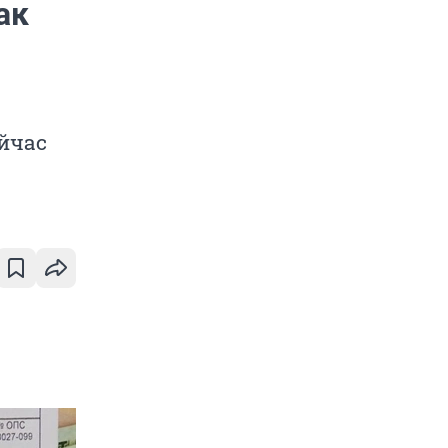
ак
ейчас