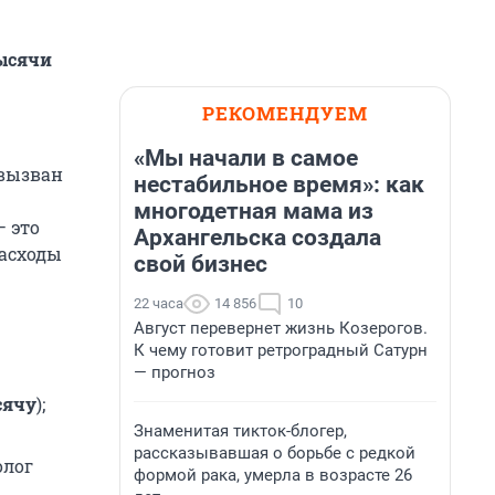
ысячи
РЕКОМЕНДУЕМ
«Мы начали в самое
 вызван
нестабильное время»: как
многодетная мама из
— это
Архангельска создала
асходы
свой бизнес
22 часа
14 856
10
Август перевернет жизнь Козерогов.
К чему готовит ретроградный Сатурн
— прогноз
сячу
);
Знаменитая тикток-блогер,
рассказывавшая о борьбе с редкой
олог
формой рака, умерла в возрасте 26