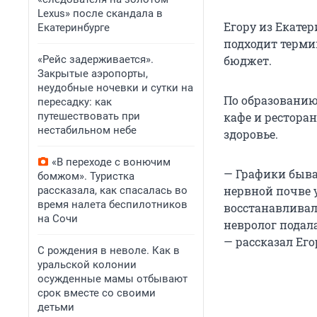
Lexus» после скандала в
Егору из Екатер
Екатеринбурге
подходит терми
«Рейс задерживается».
бюджет.
Закрытые аэропорты,
неудобные ночевки и сутки на
По образованию 
пересадку: как
путешествовать при
кафе и ресторан
нестабильном небе
здоровье.
«В переходе с вонючим
— Графики быва
бомжом». Туристка
нервной почве 
рассказала, как спасалась во
время налета беспилотников
восстанавливалс
на Сочи
невролог подал
— рассказал Его
С рождения в неволе. Как в
уральской колонии
осужденные мамы отбывают
срок вместе со своими
детьми