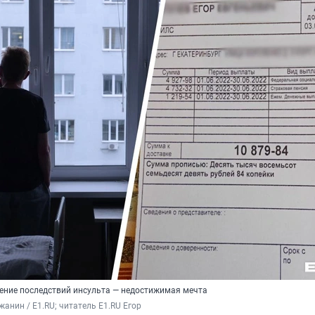
чение последствий инсульта — недостижимая мечта
анин / E1.RU; читатель E1.RU Егор