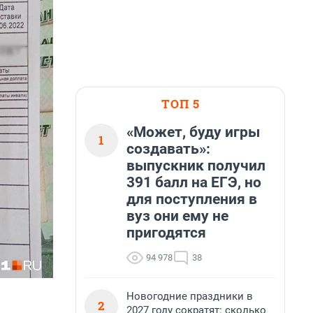
ТОП 5
«Может, буду игры
1
создавать»:
выпускник получил
391 балл на ЕГЭ, но
для поступления в
вуз они ему не
пригодятся
94 978
38
Новогодние праздники в
2
2027 году сократят: сколько