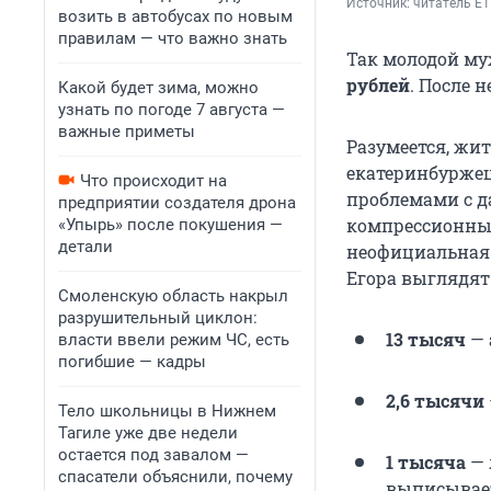
Источник: 
читатель E1
возить в автобусах по новым
правилам — что важно знать
Так молодой му
рублей
. После 
Какой будет зима, можно
узнать по погоде 7 августа —
важные приметы
Разумеется, жит
екатеринбуржец
Что происходит на
проблемами с д
предприятии создателя дрона
компрессионным
«Упырь» после покушения —
детали
неофициальная 
Егора выглядят 
Смоленскую область накрыл
разрушительный циклон:
13 тысяч
— 
власти ввели режим ЧС, есть
погибшие — кадры
2,6 тысячи
Тело школьницы в Нижнем
Тагиле уже две недели
остается под завалом —
1 тысяча
— 
спасатели объяснили, почему
выписывает