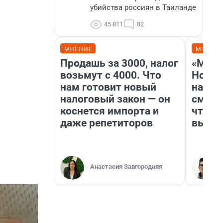
убийства россиян в Таиланде
45 811
82
МНЕНИЕ
МНЕНИ
Продашь за 3000, налог
«Мы в
возьмут с 4000. Что
Нолан
нам готовит новый
настр
налоговый закон — он
смотр
коснется импорта и
чтобы
даже репетиторов
выгля
Анастасия Завгородняя