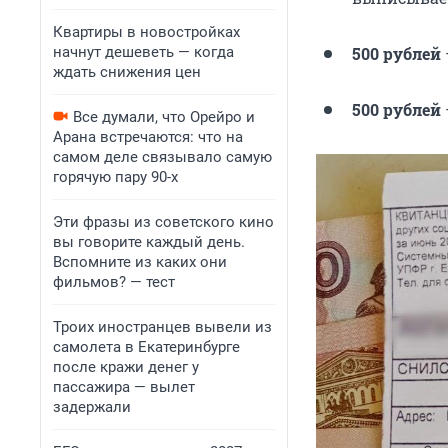
Квартиры в новостройках
начнут дешеветь — когда
500 рублей
ждать снижения цен
500 рублей
Все думали, что Орейро и
Арана встречаются: что на
самом деле связывало самую
горячую пару 90-х
Эти фразы из советского кино
вы говорите каждый день.
Вспомните из каких они
фильмов? — тест
Троих иностранцев вывели из
самолета в Екатеринбурге
после кражи денег у
пассажира — вылет
задержали