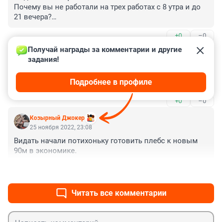
Почему вы не работали на трех работах с 8 утра и до 
21 вечера?

Почему вы не откладывали 30-40% своего заработка 
+0
–0
на черный день?

Получай награды за комментарии и другие 
Гость
Вот эти черные времена и наступили.
26 ноября 2022, 00:19
задания!
В общем, надеяться можно только на добрых 
Подробнее в профиле
инопланетян, которые прилетят и нас спасут.
+0
–0
Козырный Джокер
25 ноября 2022, 23:08
Видать начали потихоньку готовить плебс к новым 
90м в экономике.
+0
–0
Читать все комментарии