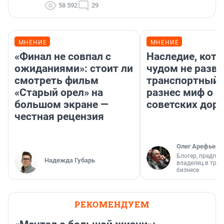
58 592
29
МНЕНИЕ
МНЕНИЕ
«Финал не совпал с
Наследие, кото
ожиданиями»: стоит ли
чудом не разва
смотреть фильм
транспортный 
«Старый орел» на
разнес миф о 
большом экране —
советских доро
честная рецензия
Олег Арефьев
Блогер, предпри
Надежда Губарь
владелец в тра
бизнесе
РЕКОМЕНДУЕМ