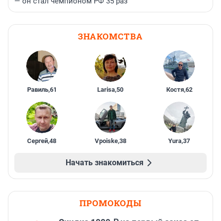
— он стал чемпионом РФ 35 раз
ЗНАКОМСТВА
Равиль
,
61
Larisa
,
50
Костя
,
62
Сергей
,
48
Vpoiske
,
38
Yura
,
37
Начать знакомиться
ПРОМОКОДЫ