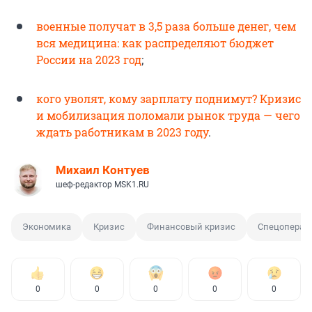
в
оенные получат в 3,5 раза больше денег, чем
вся медицина: как распределяют бюджет
России на 2023 год
;
к
ого уволят, кому зарплату поднимут? Кризис
и мобилизация поломали рынок труда — чего
ждать работникам в 2023 году
.
Михаил Контуев
шеф-редактор MSK1.RU
Экономика
Кризис
Финансовый кризис
Спецопераци
0
0
0
0
0