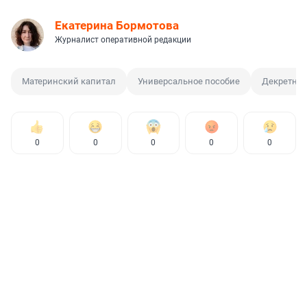
Екатерина Бормотова
Журналист оперативной редакции
Материнский капитал
Универсальное пособие
Декретный
0
0
0
0
0