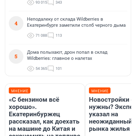
93 015
343
Неподалеку от склада Wildberries в
4
Екатеринбурге заметили столб черного дыма
71 088
113
Дома полыхают, дрон попал в склад
5
Wildberries: главное о налетах
54 365
101
МНЕНИЕ
МНЕНИЕ
«С бензином всё
Новостройки с
хорошо».
нужны? Экспе
Екатеринбуржец
указал на
рассказал, как доехать
неожиданный р
на машине до Китая и
рынка жилья