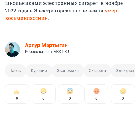
школьниками электронных сигарет: в ноябре
2022 года в Электрогорске после вейпа
умер
восьмиклассник
.
Артур Мартыгин
Корреспондент MSK1.RU
Табак
Курение
Экономика
Сигарета
Электронная
0
0
0
0
0