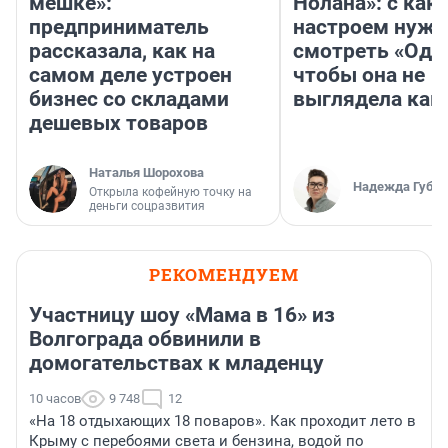
мешке»:
Нолана»: с как
предприниматель
настроем нужн
рассказала, как на
смотреть «Оди
самом деле устроен
чтобы она не
бизнес со складами
выглядела как
дешевых товаров
Наталья Шорохова
Надежда Губар
Открыла кофейную точку на
деньги соцразвития
РЕКОМЕНДУЕМ
Участницу шоу «Мама в 16» из
Волгограда обвинили в
домогательствах к младенцу
10 часов
9 748
12
«На 18 отдыхающих 18 поваров». Как проходит лето в
Крыму с перебоями света и бензина, водой по