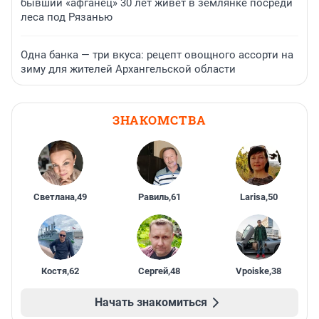
бывший «афганец» 30 лет живет в землянке посреди
леса под Рязанью
Одна банка — три вкуса: рецепт овощного ассорти на
зиму для жителей Архангельской области
ЗНАКОМСТВА
Светлана
,
49
Равиль
,
61
Larisa
,
50
Костя
,
62
Сергей
,
48
Vpoiske
,
38
Начать знакомиться