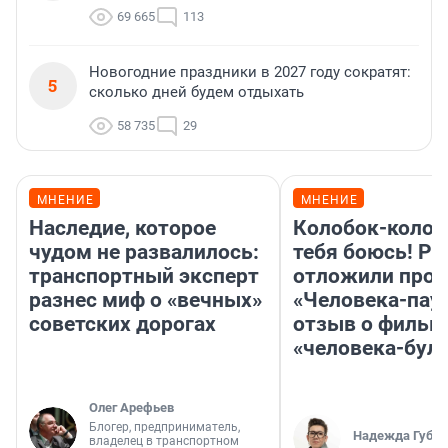
69 665
113
Новогодние праздники в 2027 году сократят:
5
сколько дней будем отдыхать
58 735
29
МНЕНИЕ
МНЕНИЕ
Наследие, которое
Колобок-колобо
чудом не развалилось:
тебя боюсь! Ра
транспортный эксперт
отложили прок
разнес миф о «вечных»
«Человека-пау
советских дорогах
отзыв о фильм
«человека-бул
Олег Арефьев
Блогер, предприниматель,
Надежда Губар
владелец в транспортном