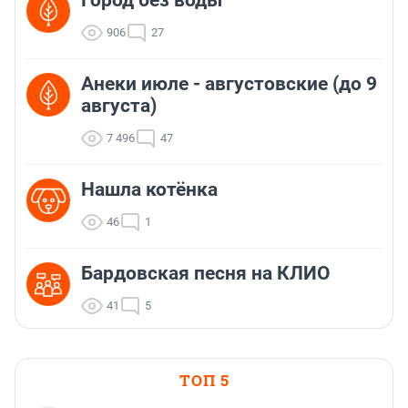
Город без воды
906
27
Анеки июле - августовские (до 9
августа)
7 496
47
Нашла котёнка
46
1
Бардовская песня на КЛИО
41
5
ТОП 5