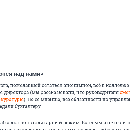
ются над нами»
гога, пожелавшей остаться анонимной, всё в колледже
ы директора (мы рассказывали, что руководителя
сме
окуратуры
). По ее мнению, все обязанности по управл
едали бухгалтеру.
и абсолютно тоталитарный режим. Если мы что-то ли
носят заявления о том, что мы уволены, либо нам про