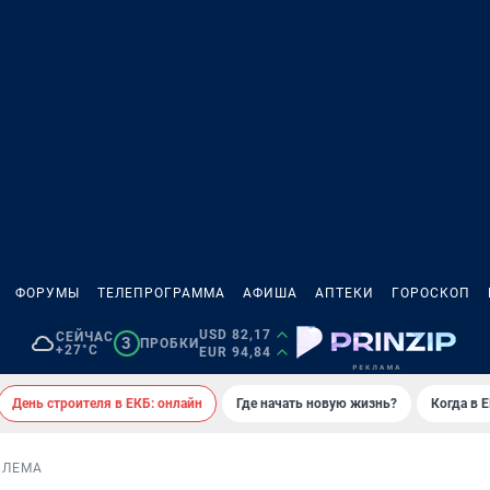
ФОРУМЫ
ТЕЛЕПРОГРАММА
АФИША
АПТЕКИ
ГОРОСКОП
USD 82,17
СЕЙЧАС
3
ПРОБКИ
+27°C
EUR 94,84
День строителя в ЕКБ: онлайн
Где начать новую жизнь?
Когда в 
БЛЕМА