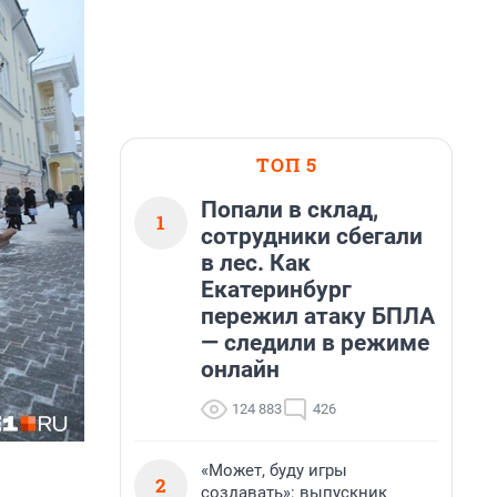
ТОП 5
Попали в склад,
1
сотрудники сбегали
в лес. Как
Екатеринбург
пережил атаку БПЛА
— следили в режиме
онлайн
124 883
426
«Может, буду игры
2
создавать»: выпускник