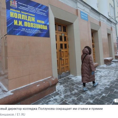
новый директор колледжа Ползунова сокращает им ставки и премии
оншаков / E1.RU