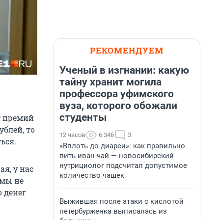
РЕКОМЕНДУЕМ
Ученый в изгнании: какую
тайну хранит могила
профессора уфимского
вуза, которого обожали
студенты
т премий
ублей, то
12 часов
6 346
3
ься.
«Вплоть до диареи»: как правильно
пить иван-чай — новосибирский
нутрициолог подсчитал допустимое
я, у нас
количество чашек
 мы не
о денег
Выжившая после атаки с кислотой
петербурженка выписалась из