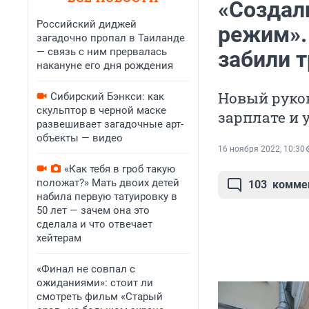
«Создал
Российский диджей
режим».
загадочно пропал в Таиланде
— связь с ним прервалась
забили 
накануне его дня рождения
Новый руков
Сибирский Бэнкси: как
скульптор в черной маске
зарплате и
развешивает загадочные арт-
объекты — видео
16 ноября 2022, 10:30
«Как тебя в гроб такую
положат?» Мать двоих детей
103
комме
набила первую татуировку в
50 лет — зачем она это
сделала и что отвечает
хейтерам
«Финал не совпал с
ожиданиями»: стоит ли
смотреть фильм «Старый