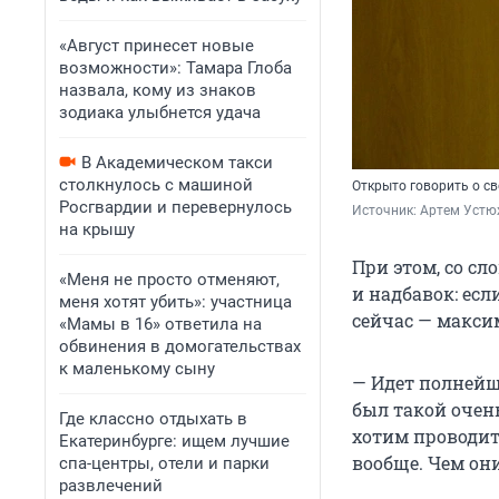
«Август принесет новые
возможности»: Тамара Глоба
назвала, кому из знаков
зодиака улыбнется удача
В Академическом такси
столкнулось с машиной
Открыто говорить о св
Росгвардии и перевернулось
Источник: 
Артем Устю
на крышу
При этом, со сл
«Меня не просто отменяют,
и надбавок: есл
меня хотят убить»: участница
сейчас — максим
«Мамы в 16» ответила на
обвинения в домогательствах
к маленькому сыну
— Идет полнейша
был такой очен
Где классно отдыхать в
хотим проводить
Екатеринбурге: ищем лучшие
вообще. Чем он
спа-центры, отели и парки
развлечений