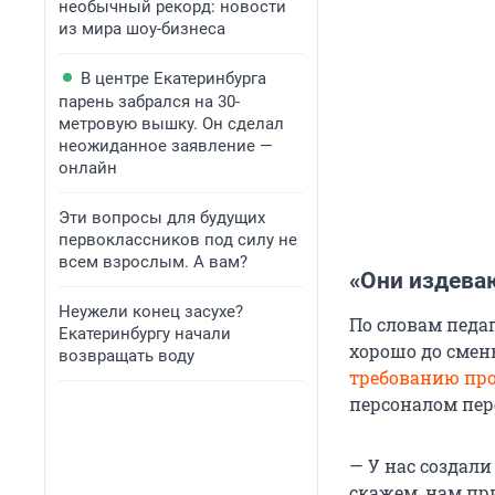
необычный рекорд: новости
из мира шоу-бизнеса
В центре Екатеринбурга
парень забрался на 30-
метровую вышку. Он сделал
неожиданное заявление —
онлайн
Эти вопросы для будущих
первоклассников под силу не
всем взрослым. А вам?
«Они издева
Неужели конец засухе?
По словам педа
Екатеринбургу начали
хорошо до смен
возвращать воду
требованию пр
персоналом пер
— У нас создал
скажем, нам при