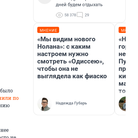
дней будем отдыхать
58 378
29
МНЕНИЕ
МНЕНИ
«Мы видим нового
«Нет 
Нолана»: с каким
городо
настроем нужно
недоф
смотреть «Одиссею»,
Путеш
чтобы она не
проех
выглядела как фиаско
килом
машин
того
 было
нили по
Надежда Губарь
ению
шнее
сто не