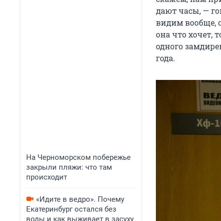
дают часы, — го
видим вообще, о
она что хочет, 
одного замдире
года.
На Черноморском побережье
закрыли пляжи: что там
происходит
«Идите в ведро». Почему
Екатеринбург остался без
воды и как выживает в засуху