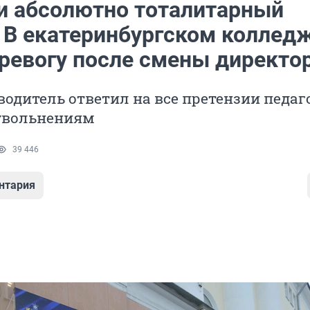
и абсолютно тоталитарный
 В екатеринбургском коллед
тревогу после смены директо
одитель ответил на все претензии педаг
 увольнениям
39 446
нтария