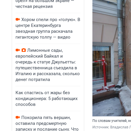
орел» на большом экране —
честная рецензия
Хором спели про «голую». В
центре Екатеринбурга
звездная группа раскачала
гигантскую толпу — видео
Лимонные сады,
европейский Байкал и
очередь к статуе Джульетты:
путешественница съездила в
Италию и рассказала, сколько
денег потратила
Как спастись от жары без
кондиционера: 5 работающих
способов
Покорила пять вершин,
По словам учителей, 
оставила предсмертную
Источник: 
Владислав Л
записку и послание сыну. Что