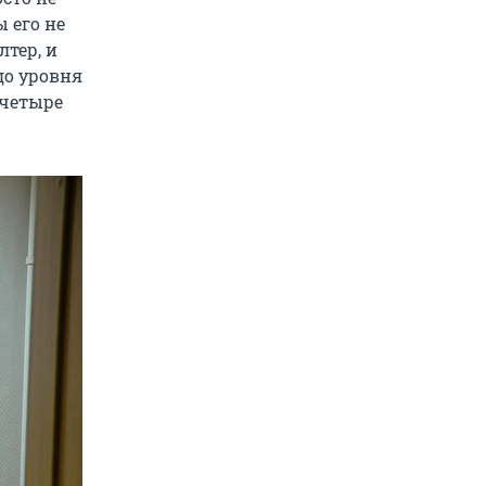
 его не
лтер, и
до уровня
 четыре