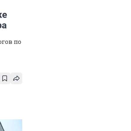
же
ра
огов по