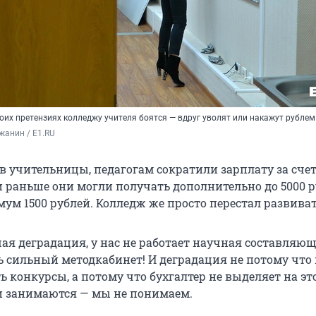
оих претензиях колледжу учителя боятся — вдруг уволят или накажут рублем
жанин / E1.RU
ов учительницы, педагогам сократили зарплату за сче
и раньше они могли получать дополнительно до 5000 р
ум 1500 рублей. Колледж же просто перестал развиват
я деградация, у нас не работает научная составляюща
ь сильный методкабинет! И деградация не потому что
 конкурсы, а потому что бухгалтер не выделяет на эт
и занимаются — мы не понимаем.