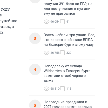
получил 391 балл на ЕГЭ, но
для поступления в вуз они
 году
ему не пригодятся
е
т учебное
96 054
41
авок, а
ть.
Восемь сбили, три упали. Все,
3
что известно об атаке БПЛА
на Екатеринбург к этому часу
86 758
329
Неподалеку от склада
4
Wildberries в Екатеринбурге
заметили столб черного
дыма
68 810
113
Новогодние праздники в
5
2027 году сократят: сколько