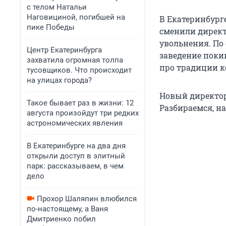
с телом Натальи
Наговициной, погибшей на
В Екатеринбурге
пике Победы
сменили директ
увольнения. По 
Центр Екатеринбурга
заведение покин
захватила огромная толпа
про традиции к
тусовщиков. Что происходит
на улицах города?
Новый директор
Такое бывает раз в жизни: 12
Разбираемся, на
августа произойдут три редких
астрономических явления
В Екатеринбурге на два дня
открыли доступ в элитный
парк: рассказываем, в чем
дело
Прохор Шаляпин влюбился
по-настоящему, а Ваня
Дмитриенко побил