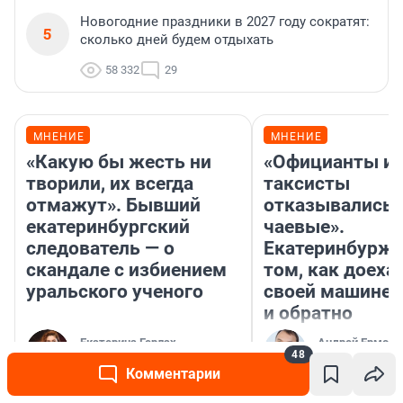
Новогодние праздники в 2027 году сократят:
5
сколько дней будем отдыхать
58 332
29
МНЕНИЕ
МНЕНИЕ
«Какую бы жесть ни
«Официанты и
творили, их всегда
таксисты
отмажут». Бывший
отказывались 
екатеринбургский
чаевые».
следователь — о
Екатеринбурже
скандале с избиением
том, как доеха
уральского ученого
своей машине 
и обратно
Екатерина Герлах
Андрей Ермоле
48
Общественник
историк
Комментарии