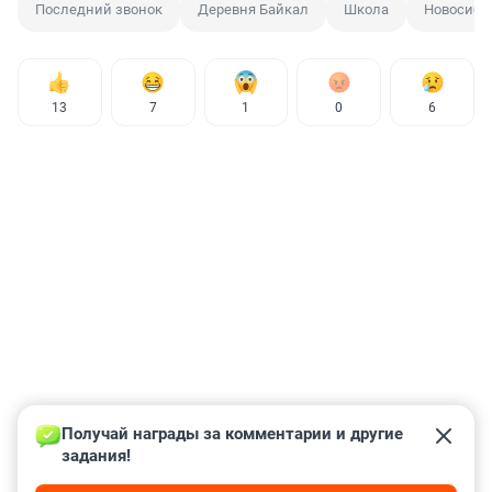
Последний звонок
Деревня Байкал
Школа
Новосиби
13
7
1
0
6
Получай награды за комментарии и другие 
задания!