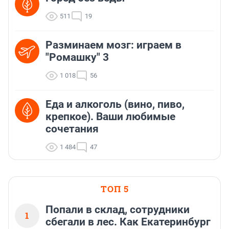
511
19
Разминаем мозг: играем в
"Ромашку" 3
1 018
56
Еда и алкоголь (вино, пиво,
крепкое). Ваши любимые
сочетания
1 484
47
ТОП 5
Попали в склад, сотрудники
1
сбегали в лес. Как Екатеринбург