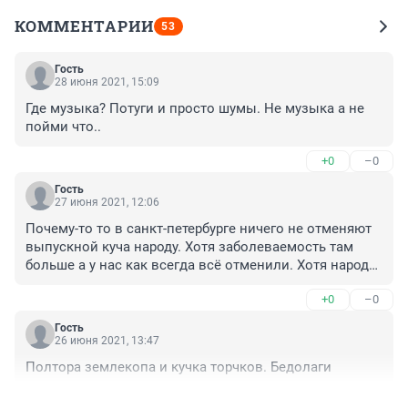
КОММЕНТАРИИ
53
Гость
28 июня 2021, 15:09
Где музыка? Потуги и просто шумы. Не музыка а не 
пойми что..
+0
–0
Гость
27 июня 2021, 12:06
Почему-то то в санкт-петербурге ничего не отменяют 
выпускной куча народу. Хотя заболеваемость там 
больше а у нас как всегда всё отменили. Хотя народу 
в разы меньше. Если отменять то у всех а не 
+0
–0
выборочно
Гость
26 июня 2021, 13:47
Полтора землекопа и кучка торчков. Бедолаги
+0
–1