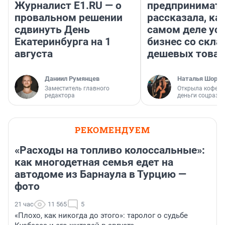
Журналист E1.RU — о
предпринимат
провальном решении
рассказала, как
сдвинуть День
самом деле ус
Екатеринбурга на 1
бизнес со скл
августа
дешевых това
Даниил Румянцев
Наталья Шорох
Заместитель главного
Открыла кофейн
редактора
деньги соцразв
РЕКОМЕНДУЕМ
«Расходы на топливо колоссальные»:
как многодетная семья едет на
автодоме из Барнаула в Турцию —
фото
21 час
11 565
5
«Плохо, как никогда до этого»: таролог о судьбе