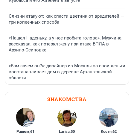
Кузбасса и его жителей в августе
Слизни атакуют: как спасти цветник от вредителей —
три копеечных способа
«Нашел Наденьку, а у нее пробита голова». Мужчина
рассказал, как потерял жену при атаке БПЛА в
Архипо-Осиповке
«Вам зачем он?»: дизайнер из Москвы за свои деньги
восстанавливает дом в деревне Архангельской
области
ЗНАКОМСТВА
Равиль
,
61
Larisa
,
50
Костя
,
62