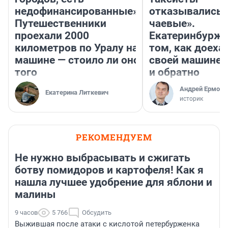
недофинансированные».
отказывались 
Путешественники
чаевые».
проехали 2000
Екатеринбурже
километров по Уралу на
том, как доеха
машине — стоило ли оно
своей машине 
того
и обратно
Андрей Ермоле
Екатерина Литкевич
историк
РЕКОМЕНДУЕМ
Не нужно выбрасывать и сжигать
ботву помидоров и картофеля! Как я
нашла лучшее удобрение для яблони и
малины
9 часов
5 766
Обсудить
Выжившая после атаки с кислотой петербурженка