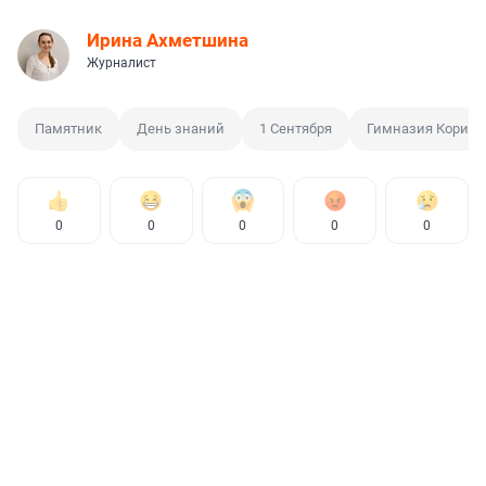
Ирина Ахметшина
Журналист
Памятник
День знаний
1 Сентября
Гимназия Кориф
0
0
0
0
0