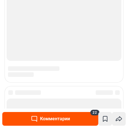
О компании
Наши награды
Наши вакансии
Техподдержка
Тех. требования
Предвыборная агитация
Статистика канала в MAX
22
Все города сети
Комментарии