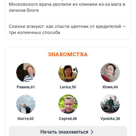
Московского врача уволили из клиники из-за мата в
личном блоге
Слизни атакуют: как спасти цветник от вредителей —
три копеечных способа
ЗНАКОМСТВА
Равиль
,
61
Larisa
,
50
Юлия
,
44
Костя
,
62
Сергей
,
48
Vpoiske
,
38
Начать знакомиться