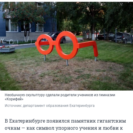
Необычную скульптуру сделали родители учеников из гимназии
«Корифей»
Источник: 
департамент образования Екатеринбурга
В Екатеринбурге появился памятник гигантским
очкам — как символ упорного учения и любви к