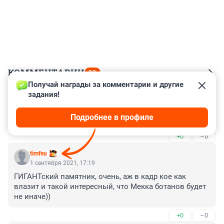
КОММЕНТАРИИ
22
Получай награды за комментарии и другие 
задания!
Гость
1 сентября 2021, 22:14
Подробнее в профиле
Нахерэтотутнужно?))
+0
–0
timfeu
1 сентября 2021, 17:19
ГИГАНТский памятник, очень, аж в кадр кое как 
влазит и такой интересный, что Мекка ботанов будет 
не иначе))
+0
–0