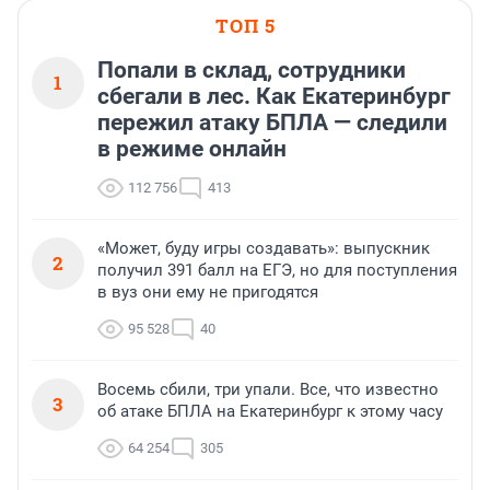
ТОП 5
Попали в склад, сотрудники
1
сбегали в лес. Как Екатеринбург
пережил атаку БПЛА — следили
в режиме онлайн
112 756
413
«Может, буду игры создавать»: выпускник
2
получил 391 балл на ЕГЭ, но для поступления
в вуз они ему не пригодятся
95 528
40
Восемь сбили, три упали. Все, что известно
3
об атаке БПЛА на Екатеринбург к этому часу
64 254
305