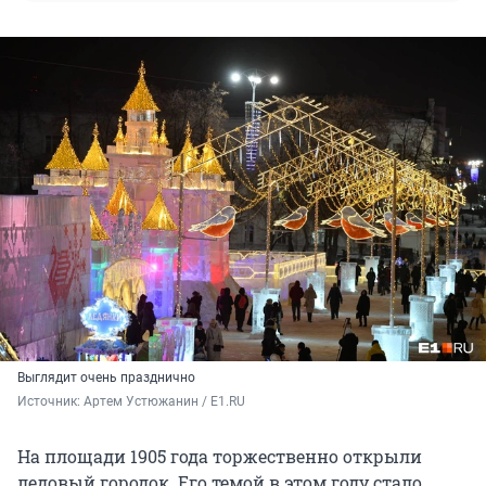
Выглядит очень празднично
Источник: 
Артем Устюжанин / E1.RU
На площади 1905 года торжественно открыли
ледовый городок. Его темой в этом году стало