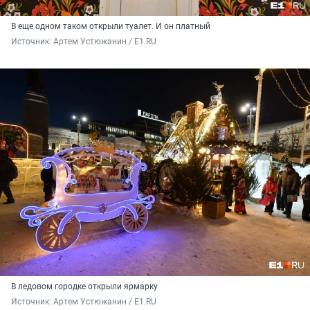
В еще одном таком открыли туалет. И он платный
Источник: 
Артем Устюжанин / E1.RU
В ледовом городке открыли ярмарку
Источник: 
Артем Устюжанин / E1.RU