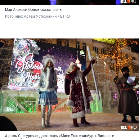
Мэр Алексей Орлов сказал речь
Источник: 
Артем Устюжанин / E1.RU
А роль Снегурочки досталась «Мисс Екатеринбург» Виолетте