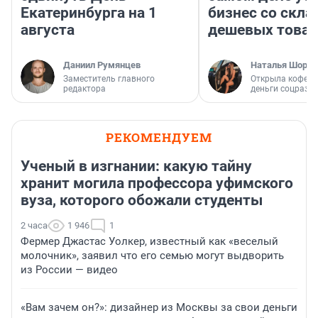
Екатеринбурга на 1
бизнес со скл
августа
дешевых това
Даниил Румянцев
Наталья Шорох
Заместитель главного
Открыла кофейн
редактора
деньги соцразв
РЕКОМЕНДУЕМ
Ученый в изгнании: какую тайну
хранит могила профессора уфимского
вуза, которого обожали студенты
2 часа
1 946
1
Фермер Джастас Уолкер, известный как «веселый
молочник», заявил что его семью могут выдворить
из России — видео
«Вам зачем он?»: дизайнер из Москвы за свои деньги