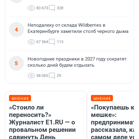
83 673
328
Неподалеку от склада Wildberries в
4
Екатеринбурге заметили столб черного дыма
67 564
113
Новогодние праздники в 2027 году сократят:
5
сколько дней будем отдыхать
58 065
29
МНЕНИЕ
МНЕНИЕ
«Стоило ли
«Покупаешь ко
переносить?»
мешке»:
Журналист E1.RU — о
предпринимат
провальном решении
рассказала, как
сдвинуть День
самом деле ус