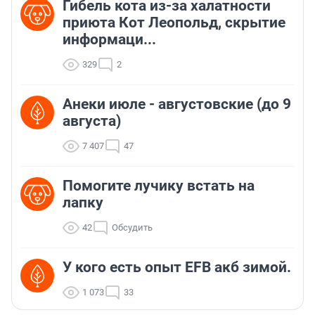
Гибель кота из-за халатности
приюта Кот Леопольд, скрытиe
информаци...
329
2
Анеки июле - августовские (до 9
августа)
7 407
47
Помогите лучику встать на
лапку
42
Обсудить
У кого есть опыт EFB акб зимой.
1 073
33