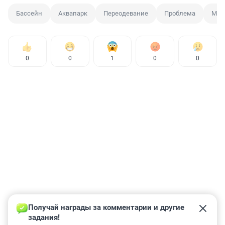
Бассейн
Аквапарк
Переодевание
Проблема
Мне
0
0
1
0
0
Получай награды за комментарии и другие 
задания!