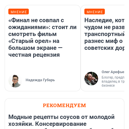
МНЕНИЕ
МНЕНИЕ
«Финал не совпал с
Наследие, кото
ожиданиями»: стоит ли
чудом не разва
смотреть фильм
транспортный 
«Старый орел» на
разнес миф о 
большом экране —
советских доро
честная рецензия
Олег Арефьев
Блогер, предпри
Надежда Губарь
владелец в тра
бизнесе
РЕКОМЕНДУЕМ
Модные рецепты соусов от молодой
хозяйки. Консервирование