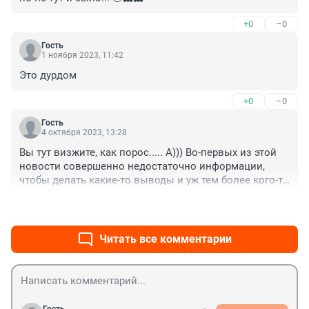
+0
–0
Гость
1 ноября 2023, 11:42
Это дурдом
+0
–0
Гость
4 октября 2023, 13:28
Вы тут визжите, как порос..... А))) Во-первых из этой 
новости совершенно недостаточно информации, 
чтобы делать какие-то выводы и уж тем более кого-то 
осуждать. Во-вторых, высока вероятность, что по 
+0
–0
наследству перешли и долги по кредитам или МФО 
или чёрные риелторы, вообщем, очевидно, что хотел 
получить судебные решение, чтобы им 
Читать все комментарии
воспользоваться, может, чтобы за долги всё 
имущество не забрали кредиторы или ещё почему, а 
может на долю кв претендует бывшая жена сына, и 
он пытается уменьшить сумму раздела имущества, в 
любом случае только недалеко люди из обрывков 