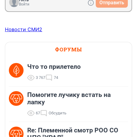
Гость
Отправить
информации делают выводы, это называется 
Войти
дешёвые сплетни.
Новости СМИ2
ФОРУМЫ
Что то прилетело
3 767
74
Помогите лучику встать на
лапку
67
Обсудить
Re: Племеннoй смoтр РOO CO