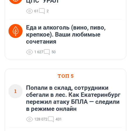
ЦПС "УРАЛ"
61
2
Еда и алкоголь (вино, пиво,
крепкое). Ваши любимые
сочетания
1 627
50
ТОП 5
Попали в склад, сотрудники
1
сбегали в лес. Как Екатеринбург
пережил атаку БПЛА — следили
в режиме онлайн
128 072
431