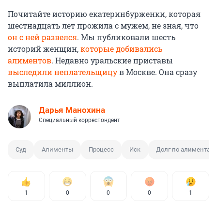
Почитайте историю екатеринбурженки, которая
шестнадцать лет прожила с мужем, не зная, что
он с ней развелся
. Мы публиковали шесть
историй женщин,
которые добивались
алиментов
. Недавно уральские приставы
выследили неплательщицу
в Москве. Она сразу
выплатила миллион.
Дарья Манохина
Специальный корреспондент
Суд
Алименты
Процесс
Иск
Долг по алиментам
1
0
0
0
1