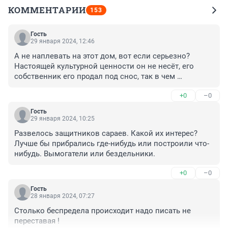
КОММЕНТАРИИ
153
Гость
29 января 2024, 12:46
А не наплевать на этот дом, вот если серьезно? 
Настоящей культурной ценности он не несёт, его 
собственник его продал под снос, так в чем 
проблема? Все по закону государственному и 
+0
–0
рыночному, а бегать с бумажками за какую то 
постройку которая все равно сгниет - глупо
Гость
29 января 2024, 10:25
Развелось защитников сараев. Какой их интерес? 
Лучше бы прибрались где-нибудь или построили что-
нибудь. Вымогатели или бездельники.
+0
–0
Гость
28 января 2024, 07:27
Столько беспредела происходит надо писать не 
переставая !