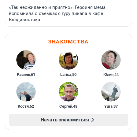
«Так неожиданно и приятно». Героиня мема
вспомнила о съемках с гуру пикапа в кафе
Владивостока
ЗНАКОМСТВА
Равиль
,
61
Larisa
,
50
Юлия
,
44
Костя
,
62
Сергей
,
48
Yura
,
37
Начать знакомиться