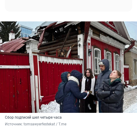
Сбор подписей шел четыре часа
Источник: 
tomsawyerfestekat / T.me