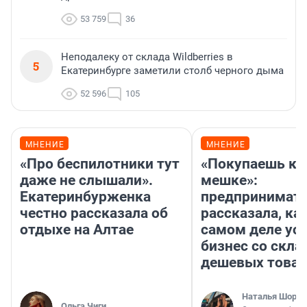
53 759
36
Неподалеку от склада Wildberries в
5
Екатеринбурге заметили столб черного дыма
52 596
105
МНЕНИЕ
МНЕНИЕ
«Про беспилотники тут
«Покупаешь ко
даже не слышали».
мешке»:
Екатеринбурженка
предпринимат
честно рассказала об
рассказала, как
отдыхе на Алтае
самом деле ус
бизнес со скл
дешевых това
Наталья Шорох
Ольга Чиги