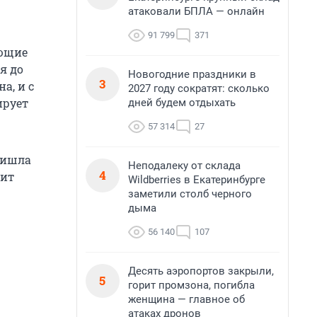
атаковали БПЛА — онлайн
91 799
371
еющие
я до
Новогодние праздники в
3
а, и с
2027 году сократят: сколько
ирует
дней будем отдыхать
57 314
27
ришла
Неподалеку от склада
4
дит
Wildberries в Екатеринбурге
заметили столб черного
дыма
56 140
107
Десять аэропортов закрыли,
5
горит промзона, погибла
женщина — главное об
атаках дронов