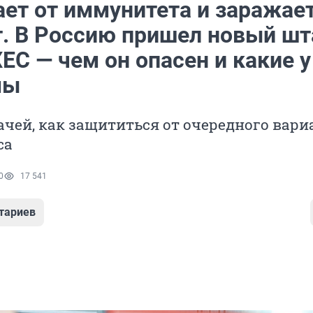
ет от иммунитета и заражает
т. В Россию пришел новый ш
ЕС — чем он опасен и какие у
мы
ачей, как защититься от очередного вари
са
0
17 541
тариев