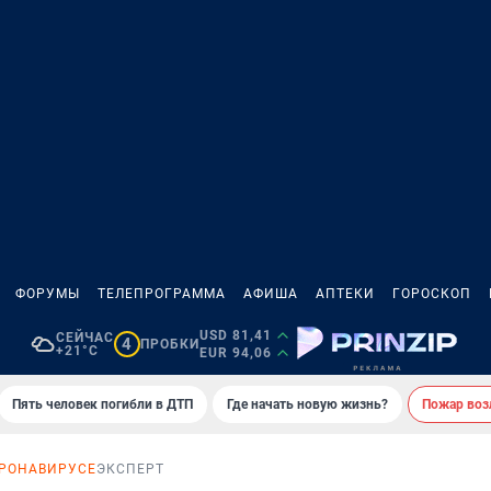
ФОРУМЫ
ТЕЛЕПРОГРАММА
АФИША
АПТЕКИ
ГОРОСКОП
USD 81,41
СЕЙЧАС
4
ПРОБКИ
+21°C
EUR 94,06
Пять человек погибли в ДТП
Где начать новую жизнь?
Пожар возл
ОРОНАВИРУСЕ
ЭКСПЕРТ