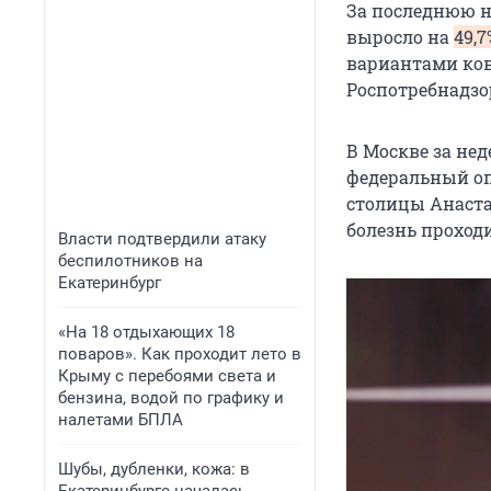
За последнюю н
выросло на
49,7
вариантами ков
Роспотребнадзо
В Москве за не
федеральный оп
столицы Анаста
болезнь проходи
Власти подтвердили атаку
беспилотников на
Екатеринбург
«На 18 отдыхающих 18
поваров». Как проходит лето в
Крыму с перебоями света и
бензина, водой по графику и
налетами БПЛА
Шубы, дубленки, кожа: в