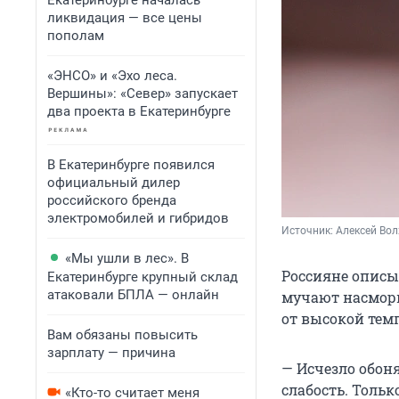
Екатеринбурге началась
ликвидация — все цены
пополам
«ЭНСО» и «Эхо леса.
Вершины»: «Север» запускает
два проекта в Екатеринбурге
В Екатеринбурге появился
официальный дилер
российского бренда
электромобилей и гибридов
Источник: 
Алексей Вол
«Мы ушли в лес». В
Россияне описы
Екатеринбурге крупный склад
атаковали БПЛА — онлайн
мучают насморк
от высокой тем
Вам обязаны повысить
зарплату — причина
— Исчезло обоня
слабость. Тольк
«Кто-то считает меня