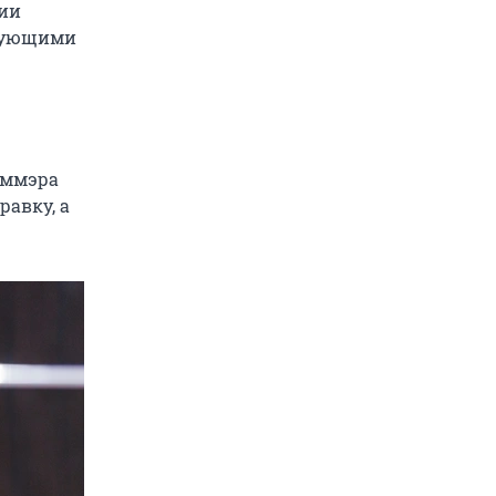
сии
рующими
аммэра
равку, а