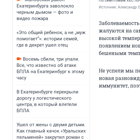
По симптомам ХЕС поч
Екатеринбурга заволокло
Источник: 
Александр 
черным дымом — фото и
видео пожара
Заболеваемость
жалуются на са
«Это общий ребенок, а не „муж
высокой темпера
помогает“»: истории семей,
где в декрет ушел отец
появлением нов
бешеными темп
Восемь сбили, три упали.
Все, что известно об атаке
Не успели мы п
БПЛА на Екатеринбург к этому
новая разновид
часу
иммунитет, поэ
В Екатеринбурге перекрыли
дорогу у логистического
центра, в который влетели
БПЛА
Ушел от жены с двумя детьми.
Как главный качок «Уральских
пельменей» закрутил роман с