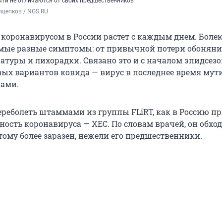
ти не отличаются от своих предшественников
Ощепков / NGS.RU
 коронавирусом в России растет с каждым днем. Бол
мые разные симптомы: от привычной потери обоняни
туры и лихорадки. Связано это и с началом эпидсезон
ых вариантов ковида — вирус в последнее время мут
ами.
ереболеть штаммами из группы FLiRT, как в Россию п
ность коронавируса — XEC. По словам врачей, он обхо
тому более заразен, нежели его предшественники.