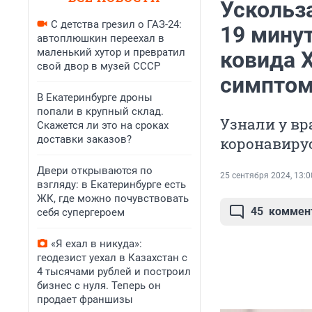
Ускольза
С детства грезил о ГАЗ-24:
19 мину
автоплюшкин переехал в
маленький хутор и превратил
ковида Х
свой двор в музей СССР
симпто
В Екатеринбурге дроны
попали в крупный склад.
Узнали у вр
Скажется ли это на сроках
доставки заказов?
коронавиру
Двери открываются по
25 сентября 2024, 13:0
взгляду: в Екатеринбурге есть
ЖК, где можно почувствовать
45
коммен
себя супергероем
«Я ехал в никуда»:
геодезист уехал в Казахстан с
4 тысячами рублей и построил
бизнес с нуля. Теперь он
продает франшизы