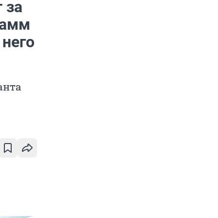
 за
тамм
 него
анта