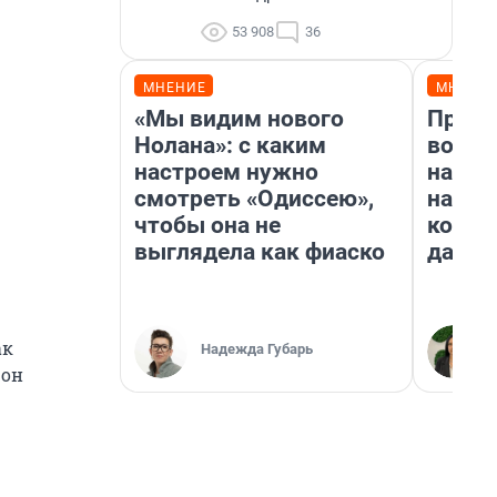
53 908
36
МНЕНИЕ
МНЕНИ
«Мы видим нового
Прода
Нолана»: с каким
возьм
настроем нужно
нам г
смотреть «Одиссею»,
налог
чтобы она не
косне
выглядела как фиаско
даже 
ак
Надежда Губарь
 он