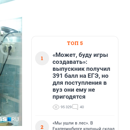
ТОП 5
«Может, буду игры
1
создавать»:
выпускник получил
391 балл на ЕГЭ, но
для поступления в
вуз они ему не
пригодятся
95 329
40
«Мы ушли в лес». В
2
Екатеринбурге крупный склад