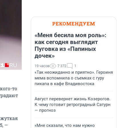
РЕКОМЕНДУЕМ
«Меня бесила моя роль»:
как сегодня выглядит
Пуговка из «Папиных
дочек»
19 часов
7 372
1
«Так неожиданно и приятно». Героиня
мема вспомнила о съемках с гуру
пикапа в кафе Владивостока
кого-то
страдают
Август перевернет жизнь Козерогов.
К чему готовит ретроградный Сатурн
— прогноз
а жуткая
5, —
«Мне сказали, что нам нужно