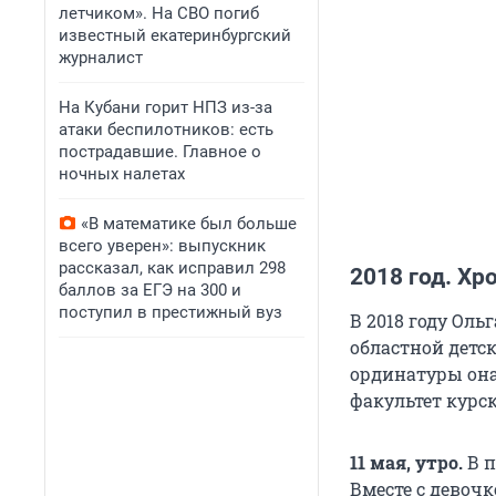
летчиком». На СВО погиб
известный екатеринбургский
журналист
На Кубани горит НПЗ из-за
атаки беспилотников: есть
пострадавшие. Главное о
ночных налетах
«В математике был больше
всего уверен»: выпускник
рассказал, как исправил 298
2018 год. Хр
баллов за ЕГЭ на 300 и
поступил в престижный вуз
В 2018 году Ол
областной детск
ординатуры она
факультет курск
11 мая, утро.
В п
Вместе с девочк