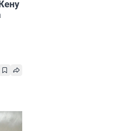
Жену
а