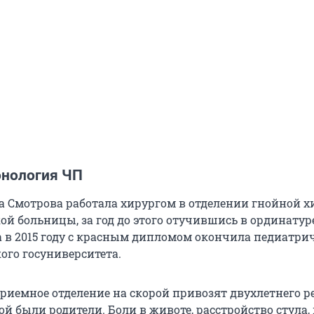
онология ЧП
ьга Смотрова работала хирургом в отделении гнойной 
ой больницы, за год до этого отучившись в ординатуре
 в 2015 году с красным дипломом окончила педиатри
ого госуниверситета.
риемное отделение на скорой привозят двухлетнего р
ой были родители. Боли в животе, расстройство стула