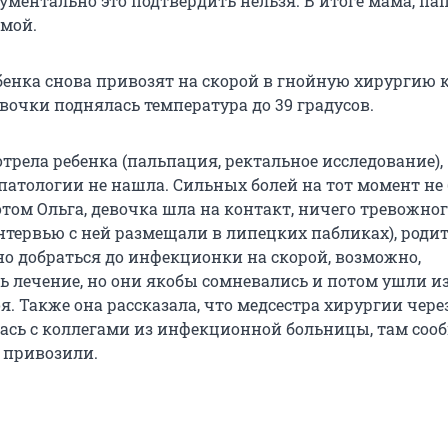
ументально это подтвердить нельзя. В итоге мама, па
омой.
бенка снова привозят на скорой в гнойную хирургию к
вочки поднялась температура до 39 градусов.
трела ребенка (пальпация, ректальное исследование),
патологии не нашла. Сильных болей на тот момент не
том Ольга, девочка шла на контакт, ничего тревожног
интервью с ней размещали в липецких пабликах), роди
о добраться до инфекционки на скорой, возможно,
ь лечение, но они якобы сомневались и потом ушли и
. Также она рассказала, что медсестра хирургии через
лась с коллегами из инфекционной больницы, там соо
е привозили.