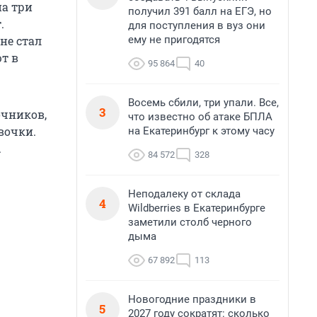
на три
получил 391 балл на ЕГЭ, но
.
для поступления в вуз они
ему не пригодятся
не стал
т в
95 864
40
Восемь сбили, три упали. Все,
3
очников,
что известно об атаке БПЛА
вочки.
на Екатеринбург к этому часу
.
84 572
328
Неподалеку от склада
4
Wildberries в Екатеринбурге
заметили столб черного
дыма
67 892
113
Новогодние праздники в
5
2027 году сократят: сколько