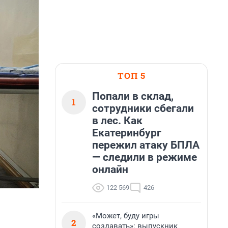
ТОП 5
Попали в склад,
1
сотрудники сбегали
в лес. Как
Екатеринбург
пережил атаку БПЛА
— следили в режиме
онлайн
122 569
426
«Может, буду игры
2
создавать»: выпускник