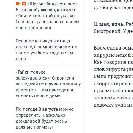
отказались. Док
«Шрамы болят ужасно».
дочка уехали д
Екатеринбурженка, которую
облили кислотой по указке
бывшего, рассказала о своем
11 мая, ночь.
Ре
восстановлении
Смотровой. У де
Осенние каникулы станут
дольше, а зимние сократят в
Врач снова осмо
новом учебном году: в чём
хирургической 
дело
Как говорила по
слов хирурга (
«Гайки только
было предложен
закручиваются». Строители
скорректироват
коттеджей потеряли половину
клиентов — им приходится
приемного покоя
сносить новые дома
то время связа
девочку туда н
По погоде 8 августа можно
определить, насколько
дождливой будет осень —
важные приметы