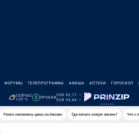
ФОРУМЫ
ТЕЛЕПРОГРАММА
АФИША
АПТЕКИ
ГОРОСКОП
USD 82,17
СЕЙЧАС
3
ПРОБКИ
+25°C
EUR 94,84
Резко снизились цены на бензин
Где начать новую жизнь?
Что с 
И