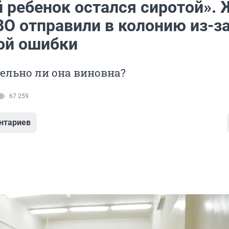
й ребенок остался сиротой». 
ВО отправили в колонию из-з
ой ошибки
ельно ли она виновна?
67 259
нтариев