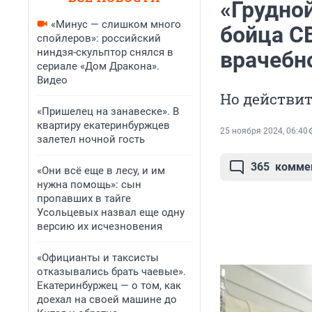
«Грудно
«Минус — слишком много
бойца С
спойлеров»: российский
ниндзя-скульптор снялся в
врачебн
сериале «Дом Дракона».
Видео
Но действит
«Пришелец на занавеске». В
квартиру екатеринбуржцев
25 ноября 2024, 06:40
залетел ночной гость
365
комме
«Они всё еще в лесу, и им
нужна помощь»: сын
пропавших в тайге
Усольцевых назвал еще одну
версию их исчезновения
«Официанты и таксисты
отказывались брать чаевые».
Екатеринбуржец — о том, как
доехал на своей машине до