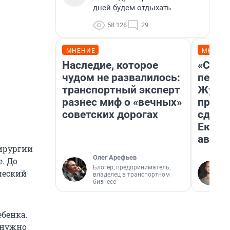
дней будем отдыхать
58 128
29
МНЕНИЕ
МНЕНИ
Наследие, которое
«Стои
чудом не развалилось:
перен
транспортный эксперт
Журна
разнес миф о «вечных»
прова
советских дорогах
сдвин
Екате
авгус
хирургии
Олег Арефьев
. До
Блогер, предприниматель,
ческий
владелец в транспортном
бизнесе
ебенка.
, нужно