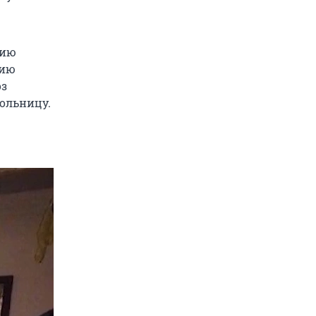
цию
нию
оз
ольницу.