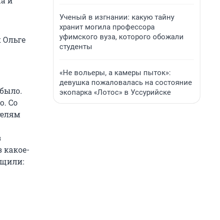
па и
Ученый в изгнании: какую тайну
хранит могила профессора
уфимского вуза, которого обожали
 Ольге
студенты
«Не вольеры, а камеры пыток»:
девушка пожаловалась на состояние
 было.
экопарка «Лотос» в Уссурийске
о. Со
телям
з
 какое-
бщили: