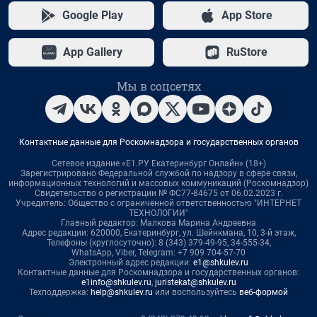
Google Play
App Store
App Gallery
RuStore
Мы в соцсетях
Контактные данные для Роскомнадзора и государственных органов
Сетевое издание «Е1.РУ Екатеринбург Онлайн» (18+)
Зарегистрировано Федеральной службой по надзору в сфере связи,
информационных технологий и массовых коммуникаций (Роскомнадзор)
Свидетельство о регистрации № ФС77-84675 от 06.02.2023 г.
Учредитель: Общество с ограниченной ответственностью "ИНТЕРНЕТ
ТЕХНОЛОГИИ"
Главный редактор: Малкова Марина Андреевна
Адрес редакции: 620000, Екатеринбург, ул. Шейнкмана, 10, 3-й этаж,
Телефоны (круглосуточно): 8 (343) 379-49-95, 34-555-34,
WhatsApp, Viber, Telegram: +7 909 704-57-70
Электронный адрес редакции:
e1@shkulev.ru
Контактные данные для Роскомнадзора и государственных органов:
e1info@shkulev.ru
,
juristekat@shkulev.ru
Техподдержка:
help@shkulev.ru
или воспользуйтесь
веб-формой