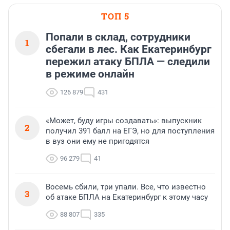
ТОП 5
Попали в склад, сотрудники
1
сбегали в лес. Как Екатеринбург
пережил атаку БПЛА — следили
в режиме онлайн
126 879
431
«Может, буду игры создавать»: выпускник
2
получил 391 балл на ЕГЭ, но для поступления
в вуз они ему не пригодятся
96 279
41
Восемь сбили, три упали. Все, что известно
3
об атаке БПЛА на Екатеринбург к этому часу
88 807
335