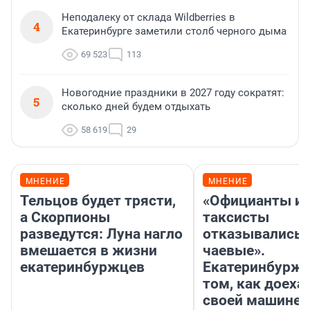
Неподалеку от склада Wildberries в
4
Екатеринбурге заметили столб черного дыма
69 523
113
Новогодние праздники в 2027 году сократят:
5
сколько дней будем отдыхать
58 619
29
МНЕНИЕ
МНЕНИЕ
Тельцов будет трясти,
«Официанты и
а Скорпионы
таксисты
разведутся: Луна нагло
отказывались 
вмешается в жизни
чаевые».
екатеринбуржцев
Екатеринбурже
том, как доеха
своей машине 