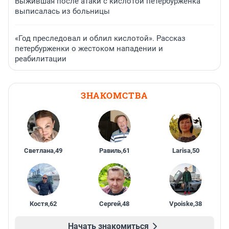
Выжившая после атаки с кислотой петербурженка
выписалась из больницы
«Год преследовал и облил кислотой». Рассказ
петербурженки о жестоком нападении и
реабилитации
ЗНАКОМСТВА
Светлана
,
49
Равиль
,
61
Larisa
,
50
Костя
,
62
Сергей
,
48
Vpoiske
,
38
Начать знакомиться