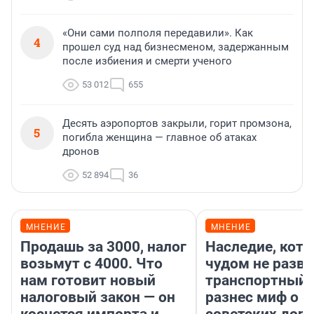
«Они сами полполя передавили». Как
4
прошел суд над бизнесменом, задержанным
после избиения и смерти ученого
53 012
655
Десять аэропортов закрыли, горит промзона,
5
погибла женщина — главное об атаках
дронов
52 894
36
МНЕНИЕ
МНЕНИЕ
Продашь за 3000, налог
Наследие, кото
возьмут с 4000. Что
чудом не разва
нам готовит новый
транспортный 
налоговый закон — он
разнес миф о 