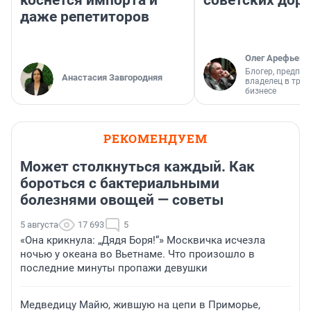
коснется импорта и
советских доро
даже репетиторов
Олег Арефьев
Блогер, предпри
Анастасия Завгородняя
владелец в тра
бизнесе
РЕКОМЕНДУЕМ
Может столкнуться каждый. Как
бороться с бактериальными
болезнями овощей — советы
5 августа
17 693
5
«Она крикнула: „Дядя Боря!“» Москвичка исчезла
ночью у океана во Вьетнаме. Что произошло в
последние минуты пропажи девушки
Медведицу Майю, жившую на цепи в Приморье,