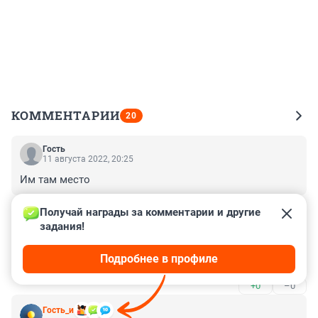
КОММЕНТАРИИ
20
Гость
11 августа 2022, 20:25
Им там место
+0
–0
Получай награды за комментарии и другие 
задания!
Гость
11 августа 2022, 17:12
Подробнее в профиле
Опять эта никому не нужная полиция...
+0
–0
Гость_и