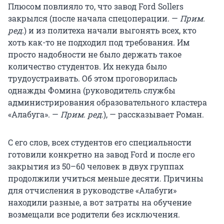
Плюсом повлияло то, что завод Ford Sollers
закрылся (после начала спецоперации. —
Прим.
ред.
) и из политеха начали выгонять всех, кто
хоть как-то не подходил под требования. Им
просто надобности не было держать такое
количество студентов. Их некуда было
трудоустраивать. Об этом проговорилась
однажды Фомина (руководитель службы
администрирования образовательного кластера
«Алабуга». —
Прим. ред.
), — рассказывает Роман.
С его слов, всех студентов его специальности
готовили конкретно на завод Ford и после его
закрытия из 50–60 человек в двух группах
продолжили учиться меньше десяти. Причины
для отчисления в руководстве «Алабуги»
находили разные, а вот затраты на обучение
возмещали все родители без исключения.