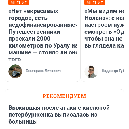
МНЕНИЕ
МНЕНИЕ
«Нет некрасивых
«Мы видим нов
городов, есть
Нолана»: с как
недофинансированные».
настроем нужн
Путешественники
смотреть «Оди
проехали 2000
чтобы она не
километров по Уралу на
выглядела как
машине — стоило ли оно
того
Екатерина Литкевич
Надежда Губар
РЕКОМЕНДУЕМ
Выжившая после атаки с кислотой
петербурженка выписалась из
больницы