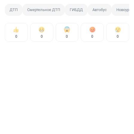
ДТП
Смертельное ДТП
ГИБДД
Автобус
Новоурал
0
0
0
0
0