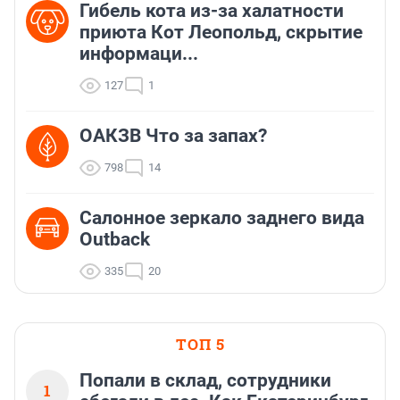
Гибель кота из-за халатности
приюта Кот Леопольд, скрытиe
информаци...
127
1
ОАКЗВ Что за запах?
798
14
Салонное зеркало заднего вида
Outback
335
20
ТОП 5
Попали в склад, сотрудники
1