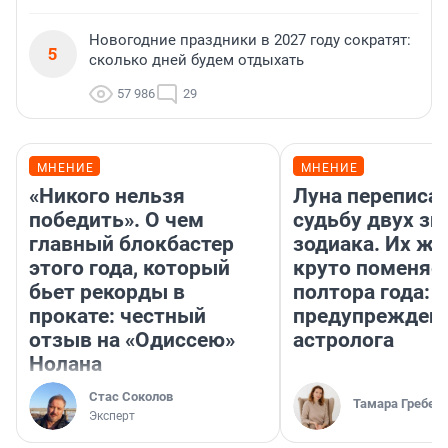
Новогодние праздники в 2027 году сократят:
5
сколько дней будем отдыхать
57 986
29
МНЕНИЕ
МНЕНИЕ
«Никого нельзя
Луна переписа
победить». О чем
судьбу двух зн
главный блокбастер
зодиака. Их жи
этого года, который
круто поменяет
бьет рекорды в
полтора года:
прокате: честный
предупрежден
отзыв на «Одиссею»
астролога
Нолана
Стас Соколов
Тамара Гребен
Эксперт