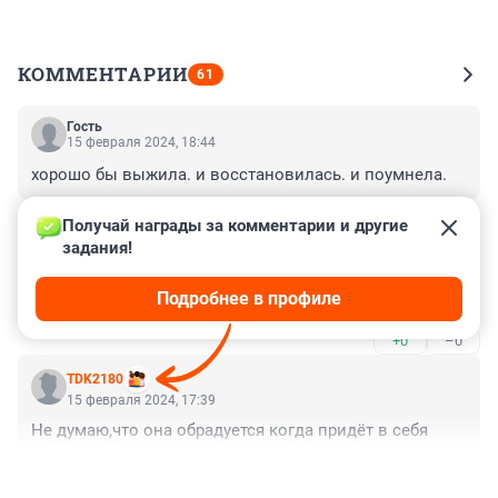
КОММЕНТАРИИ
61
Гость
15 февраля 2024, 18:44
хорошо бы выжила. и восстановилась. и поумнела.
+0
–0
Получай награды за комментарии и другие 
задания!
Гость
15 февраля 2024, 17:59
Подробнее в профиле
Реклама жк?
+0
–0
TDK2180
15 февраля 2024, 17:39
Не думаю,что она обрадуется когда придёт в себя
+0
–0