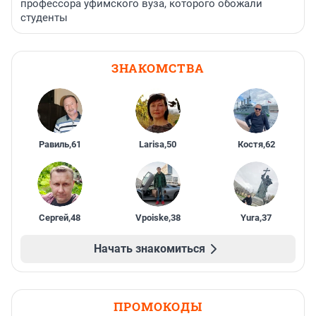
профессора уфимского вуза, которого обожали
студенты
ЗНАКОМСТВА
Равиль
,
61
Larisa
,
50
Костя
,
62
Сергей
,
48
Vpoiske
,
38
Yura
,
37
Начать знакомиться
ПРОМОКОДЫ