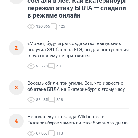
сбегали в лес. Как Екатеринбург
пережил атаку БПЛА — следили
в режиме онлайн
120 866
425
«Может, буду игры создавать»: выпускник
2
получил 391 балл на ЕГЭ, но для поступления
в вуз они ему не пригодятся
95 770
40
Восемь сбили, три упали. Все, что известно
3
об атаке БПЛА на Екатеринбург к этому часу
82 435
328
Неподалеку от склада Wildberries в
4
Екатеринбурге заметили столб черного дыма
67 067
113