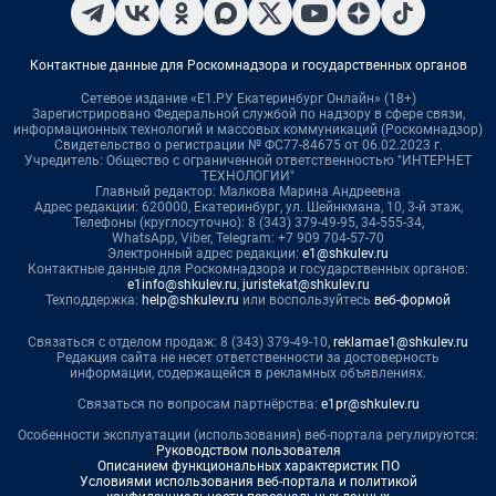
Контактные данные для Роскомнадзора и государственных органов
Сетевое издание «Е1.РУ Екатеринбург Онлайн» (18+)
Зарегистрировано Федеральной службой по надзору в сфере связи,
информационных технологий и массовых коммуникаций (Роскомнадзор)
Свидетельство о регистрации № ФС77-84675 от 06.02.2023 г.
Учредитель: Общество с ограниченной ответственностью "ИНТЕРНЕТ
ТЕХНОЛОГИИ"
Главный редактор: Малкова Марина Андреевна
Адрес редакции: 620000, Екатеринбург, ул. Шейнкмана, 10, 3-й этаж,
Телефоны (круглосуточно): 8 (343) 379-49-95, 34-555-34,
WhatsApp, Viber, Telegram: +7 909 704-57-70
Электронный адрес редакции:
e1@shkulev.ru
Контактные данные для Роскомнадзора и государственных органов:
e1info@shkulev.ru
,
juristekat@shkulev.ru
Техподдержка:
help@shkulev.ru
или воспользуйтесь
веб-формой
Связаться с отделом продаж: 8 (343) 379-49-10,
reklamae1@shkulev.ru
Редакция сайта не несет ответственности за достоверность
информации, содержащейся в рекламных объявлениях.
Связаться по вопросам партнёрства:
e1pr@shkulev.ru
Особенности эксплуатации (использования) веб-портала регулируются:
Руководством пользователя
Описанием функциональных характеристик ПО
Условиями использования веб-портала и политикой