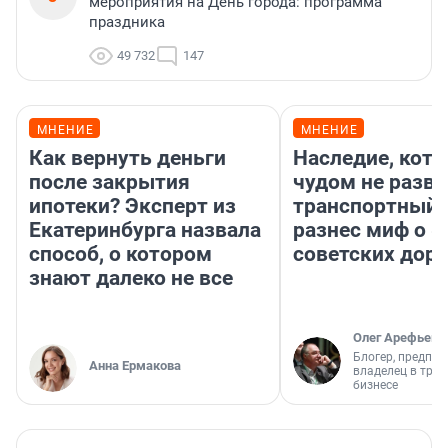
мероприятия на День города: программа
праздника
49 732
147
МНЕНИЕ
МНЕНИЕ
Как вернуть деньги
Наследие, кото
после закрытия
чудом не разва
ипотеки? Эксперт из
транспортный 
Екатеринбурга назвала
разнес миф о 
способ, о котором
советских доро
знают далеко не все
Олег Арефьев
Блогер, предпри
Анна Ермакова
владелец в тра
бизнесе