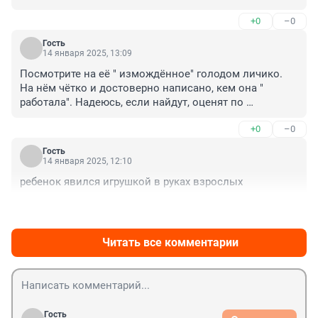
+0
–0
Гость
14 января 2025, 13:09
Посмотрите на её " измождённое" голодом личико. 
На нём чётко и достоверно написано, кем она " 
работала". Надеюсь, если найдут, оценят по 
достоинству её действия. В тюрьме кормят три раза в 
+0
–0
день
Гость
14 января 2025, 12:10
ребенок явился игрушкой в руках взрослых
+0
–0
Читать все комментарии
Гость