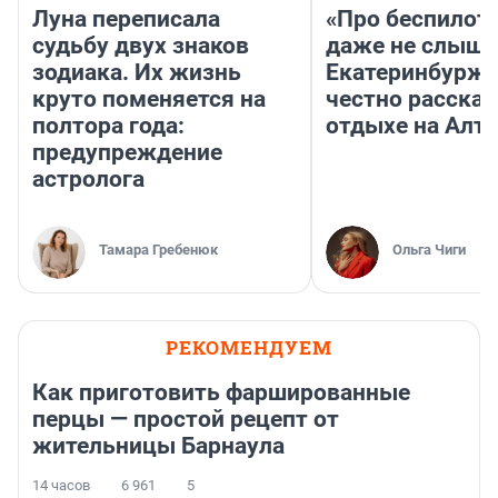
Луна переписала
«Про беспилот
судьбу двух знаков
даже не слыша
зодиака. Их жизнь
Екатеринбурж
круто поменяется на
честно рассказ
полтора года:
отдыхе на Алта
предупреждение
астролога
Тамара Гребенюк
Ольга Чиги
РЕКОМЕНДУЕМ
Как приготовить фаршированные
перцы — простой рецепт от
жительницы Барнаула
14 часов
6 961
5