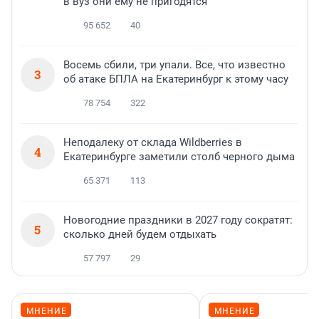
в вуз они ему не пригодятся
95 652
40
Восемь сбили, три упали. Все, что известно
3
об атаке БПЛА на Екатеринбург к этому часу
78 754
322
Неподалеку от склада Wildberries в
4
Екатеринбурге заметили столб черного дыма
65 371
113
Новогодние праздники в 2027 году сократят:
5
сколько дней будем отдыхать
57 797
29
МНЕНИЕ
МНЕНИЕ