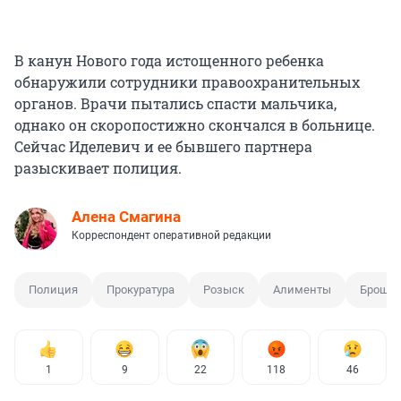
В канун Нового года истощенного ребенка
обнаружили сотрудники правоохранительных
органов. Врачи пытались спасти мальчика,
однако он скоропостижно скончался в больнице.
Сейчас Иделевич и ее бывшего партнера
разыскивает полиция.
Алена Смагина
Корреспондент оперативной редакции
Полиция
Прокуратура
Розыск
Алименты
Брошен
1
9
22
118
46