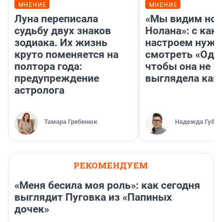
МНЕНИЕ
МНЕНИЕ
Луна переписала
«Мы видим нов
судьбу двух знаков
Нолана»: с как
зодиака. Их жизнь
настроем нужн
круто поменяется на
смотреть «Оди
полтора года:
чтобы она не
предупреждение
выглядела как
астролога
Тамара Гребенюк
Надежда Губар
РЕКОМЕНДУЕМ
«Меня бесила моя роль»: как сегодня
выглядит Пуговка из «Папиных
дочек»