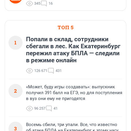
345
16
ТОП 5
Попали в склад, сотрудники
1
сбегали в лес. Как Екатеринбург
пережил атаку БПЛА — следили
в режиме онлайн
126 671
431
«Может, буду игры создавать»: выпускник
2
получил 391 балл на ЕГЭ, но для поступления
в вуз они ему не пригодятся
96 257
41
Восемь сбили, три упали. Все, что известно
3
об атаке БПЛА на Екатеринбург к этому часу