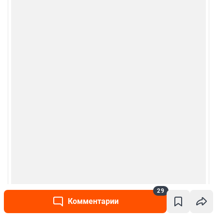
Сообщить новость
Рубрики
Реклама на сайте
Прайс-лист
О компании
Наши награды
Наши вакансии
Техподдержка
29
Комментарии
Тех. требования