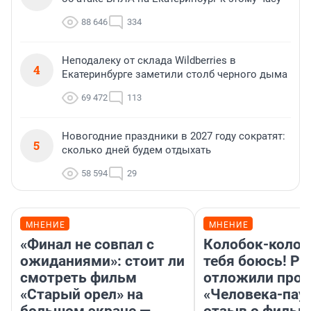
88 646
334
Неподалеку от склада Wildberries в
4
Екатеринбурге заметили столб черного дыма
69 472
113
Новогодние праздники в 2027 году сократят:
5
сколько дней будем отдыхать
58 594
29
МНЕНИЕ
МНЕНИЕ
«Финал не совпал с
Колобок-колобо
ожиданиями»: стоит ли
тебя боюсь! Ра
смотреть фильм
отложили прок
«Старый орел» на
«Человека-пау