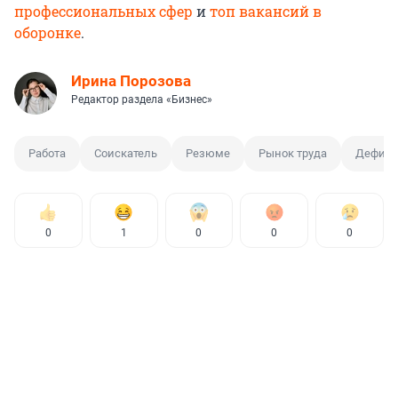
профессиональных сфер
и
топ вакансий в
оборонке
.
Ирина Порозова
Редактор раздела «Бизнес»
Работа
Соискатель
Резюме
Рынок труда
Дефици
0
1
0
0
0