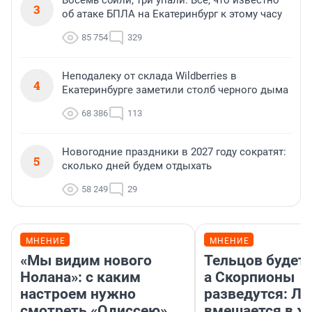
Восемь сбили, три упали. Все, что известно
3
об атаке БПЛА на Екатеринбург к этому часу
85 754
329
Неподалеку от склада Wildberries в
4
Екатеринбурге заметили столб черного дыма
68 386
113
Новогодние праздники в 2027 году сократят:
5
сколько дней будем отдыхать
58 249
29
МНЕНИЕ
МНЕНИЕ
«Мы видим нового
Тельцов будет 
Нолана»: с каким
а Скорпионы
настроем нужно
разведутся: Лу
смотреть «Одиссею»,
вмешается в ж