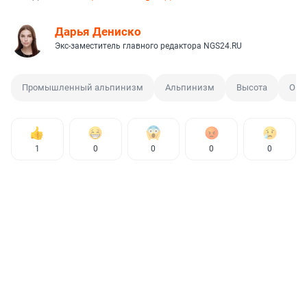
Дарья Дениско
Экс-заместитель главного редактора NGS24.RU
Промышленный альпинизм
Альпинизм
Высота
Опа
1
0
0
0
0