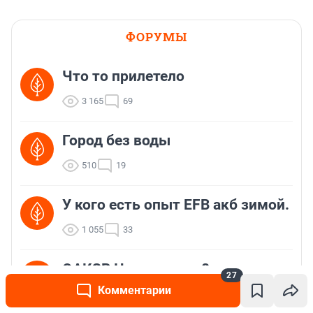
ФОРУМЫ
Что то прилетело
3 165
69
Город без воды
510
19
У кого есть опыт EFB акб зимой.
1 055
33
ОАКЗВ Что за запах?
27
Комментарии
820
14