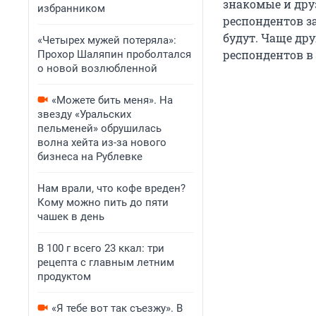
знакомые и друз
избранником
респондентов за
будут. Чаще дру
«Четырех мужей потеряла»:
респондентов в
Прохор Шаляпин проболтался
о новой возлюбленной
«Можете бить меня». На
звезду «Уральских
пельменей» обрушилась
волна хейта из-за нового
бизнеса на Рублевке
Нам врали, что кофе вреден?
Кому можно пить до пяти
чашек в день
В 100 г всего 23 ккал: три
рецепта с главным летним
продуктом
«Я тебе вот так съезжу». В