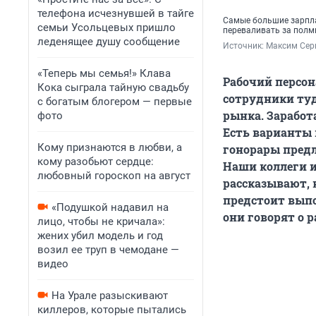
телефона исчезнувшей в тайге
Самые большие зарпла
семьи Усольцевых пришло
переваливать за полм
леденящее душу сообщение
Источник: 
Максим Серк
«Теперь мы семья!» Клава
Рабочий персон
Кока сыграла тайную свадьбу
сотрудники туд
с богатым блогером — первые
рынка. Заработ
фото
Есть варианты 
Кому признаются в любви, а
гонорары пред
кому разобьют сердце:
Наши коллеги 
любовный гороскоп на август
рассказывают, 
предстоит выпо
«Подушкой надавил на
они говорят о р
лицо, чтобы не кричала»:
жених убил модель и год
возил ее труп в чемодане —
видео
На Урале разыскивают
киллеров, которые пытались