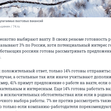
едлагаемых вахтовых вакансий
шенин / 74.ru
еохотно выбирают вахту. В своих резюме готовность 
азывают 3% по России, хотя потенциальный интерес г
аботающих россиян готовы рассматривать предложен
.
ал положительный ответ, только 14% готовы отправитьс
случае, а остальные так или иначе учитывают дополн
ер, 41% примут предложение о работе на вахте, если о
кательным и интересным. Еще 14% готовы работать в
 в исключительных обстоятельствах или если в родно
очного выбора работы. 7% не против рассмотреть таки
о только если компанию-работодателя порекомендую