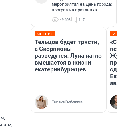
мероприятия на День города:
программа праздника
49 603
147
МНЕНИЕ
МНЕНИ
Тельцов будет трясти,
«Стои
а Скорпионы
перен
разведутся: Луна нагло
Журна
вмешается в жизни
прова
екатеринбуржцев
сдвин
Екате
авгус
Тамара Гребенюк
м,
икам,