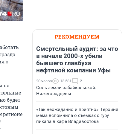
РЕКОМЕНДУЕМ
работать
Смертельный аудит: за что
ораздо
в начале 2000-х убили
ия о
бывшего главбуха
нефтяной компании Уфы
20 часов
13 581
2
я на
Соль земли забайкальской.
ительные
Нижегородцевы
но будет
ахтовым
«Так неожиданно и приятно». Героиня
м регионе
мема вспомнила о съемках с гуру
е
пикапа в кафе Владивостока
т