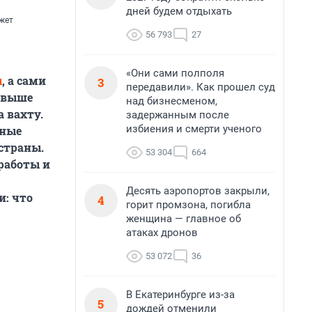
дней будем отдыхать
жет
56 793
27
«Они сами полполя
ы
, а сами
3
передавили». Как прошел суд
ы выше
над бизнесменом,
 вахту.
задержанным после
избиения и смерти ученого
дные
страны.
53 304
664
работы и
Десять аэропортов закрыли,
и: что
4
горит промзона, погибла
женщина — главное об
атаках дронов
53 072
36
В Екатеринбурге из-за
5
дождей отменили