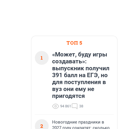
ТОП 5
«Может, буду игры
1
создавать»:
выпускник получил
391 балл на ЕГЭ, но
для поступления в
вуз они ему не
пригодятся
94 861
38
Новогодние праздники в
2
2027 году сократят: сколько