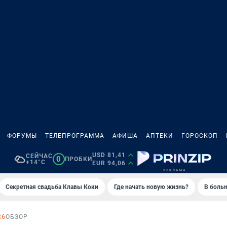
ФОРУМЫ
ТЕЛЕПРОГРАММА
АФИША
АПТЕКИ
ГОРОСКОП
USD 81,41
СЕЙЧАС
0
ПРОБКИ
+14°C
EUR 94,06
Секретная свадьба Клавы Коки
Где начать новую жизнь?
В больн
26
ОБЗОР