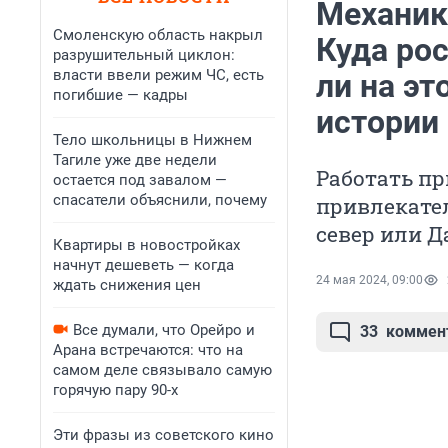
Механику
Смоленскую область накрыл
Куда рос
разрушительный циклон:
власти ввели режим ЧС, есть
ли на э
погибшие — кадры
истории
Тело школьницы в Нижнем
Тагиле уже две недели
Работать пр
остается под завалом —
спасатели объяснили, почему
привлекател
север или Д
Квартиры в новостройках
начнут дешеветь — когда
24 мая 2024, 09:00
ждать снижения цен
Все думали, что Орейро и
33
коммен
Арана встречаются: что на
самом деле связывало самую
горячую пару 90-х
Эти фразы из советского кино