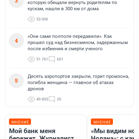
3
которую обещали вернуть родителям по
кускам, нашли в 300 км от дома
53 006
«Они сами полполя передавили». Как
4
прошел суд над бизнесменом, задержанным
после избиения и смерти ученого
51 761
651
Десять аэропортов закрыли, горит промзона,
5
погибла женщина — главное об атаках
дронов
49 805
35
МНЕНИЕ
МНЕНИЕ
Мой банк меня
«Мы видим нов
бережет. Журналист
Нолана»: с как