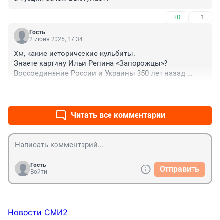
+0
–1
Гость
2 июня 2025, 17:34
Хм, какие исторические кульбиты.

Знаете картину Ильи Репина «Запорожцы»?

Воссоединение России и Украины 350 лет назад 
началось с совместной борьбы с поляками и 
+5
–0
османами.

А сегодня турки пытаются примирить "братские" 
славянские народы)))
Читать все комментарии
Гость
Отправить
Войти
Новости СМИ2