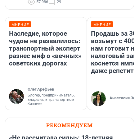
57 986
29
МНЕНИЕ
МНЕНИЕ
Наследие, которое
Продашь за 300
чудом не развалилось:
возьмут с 4000
транспортный эксперт
нам готовит н
разнес миф о «вечных»
налоговый зако
советских дорогах
коснется импор
даже репетито
Олег Арефьев
Блогер, предприниматель,
Анастасия Зав
владелец в транспортном
бизнесе
РЕКОМЕНДУЕМ
«Не рассчитала силы»: 18-летняя