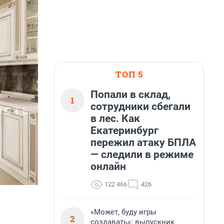
ТОП 5
Попали в склад,
1
сотрудники сбегали
в лес. Как
Екатеринбург
пережил атаку БПЛА
— следили в режиме
онлайн
122 466
426
«Может, буду игры
2
создавать»: выпускник