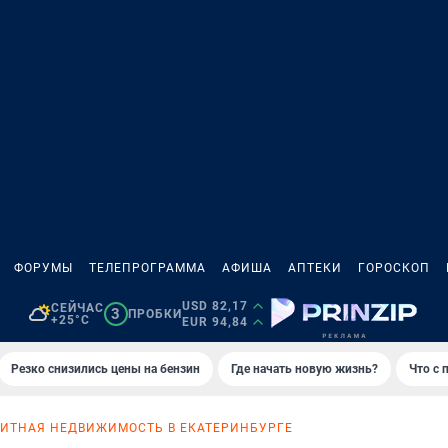
ФОРУМЫ
ТЕЛЕПРОГРАММА
АФИША
АПТЕКИ
ГОРОСКОП
USD 82,17
СЕЙЧАС
3
ПРОБКИ
+25°C
EUR 94,84
Резко снизились цены на бензин
Где начать новую жизнь?
Что с 
ИТНАЯ НЕДВИЖИМОСТЬ В ЕКАТЕРИНБУРГЕ