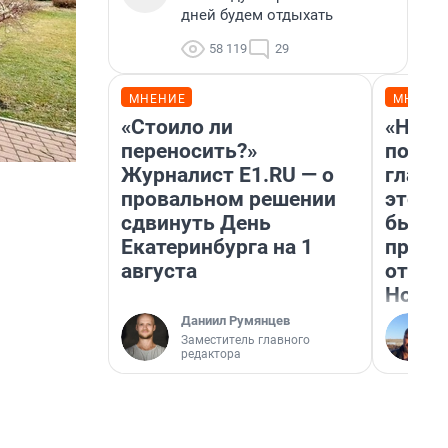
дней будем отдыхать
58 119
29
МНЕНИЕ
МНЕНИ
«Стоило ли
«Нико
переносить?»
побед
Журналист E1.RU — о
главн
провальном решении
этого
сдвинуть День
бьет 
Екатеринбурга на 1
прока
августа
отзыв
Нолан
Даниил Румянцев
Заместитель главного
редактора