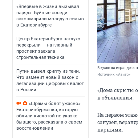
«Впервые в жизни вызывал
наряд». Буйные соседи
закошмарили молодую семью
в Екатеринбурге
Центр Екатеринбурга наглухо
перекрыли — на главный
проспект заехала
строительная техника
В кухне на веранде ест
Путин вывел крипту из тени.
Источник: 
«Авито»
Что изменит новый закон о
легализации цифровых валют
в России
«Дома скрыты о
в объявлении.
«Шрамы болят ужасно».
Екатеринбурженка, которую
На первом этаже
облили кислотой по указке
санузел, веранд
бывшего, рассказала о своем
восстановлении
парными.