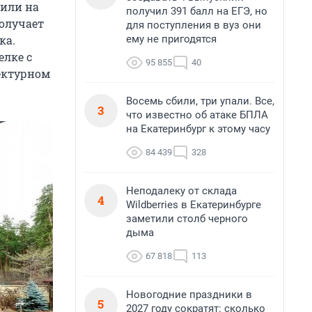
вили на
получил 391 балл на ЕГЭ, но
получает
для поступления в вуз они
ему не пригодятся
ка.
елке с
95 855
40
тектурном
Восемь сбили, три упали. Все,
3
что известно об атаке БПЛА
на Екатеринбург к этому часу
84 439
328
Неподалеку от склада
4
Wildberries в Екатеринбурге
заметили столб черного
дыма
67 818
113
Новогодние праздники в
5
2027 году сократят: сколько