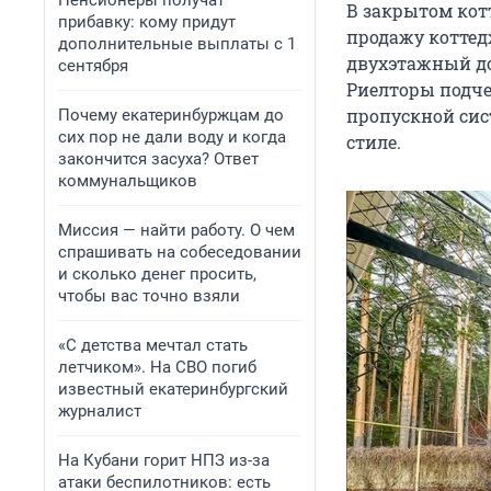
Пенсионеры получат
В закрытом кот
прибавку: кому придут
продажу коттед
дополнительные выплаты с 1
двухэтажный до
сентября
Риелторы подче
пропускной сис
Почему екатеринбуржцам до
сих пор не дали воду и когда
стиле.
закончится засуха? Ответ
коммунальщиков
Миссия — найти работу. О чем
спрашивать на собеседовании
и сколько денег просить,
чтобы вас точно взяли
«С детства мечтал стать
летчиком». На СВО погиб
известный екатеринбургский
журналист
На Кубани горит НПЗ из-за
атаки беспилотников: есть