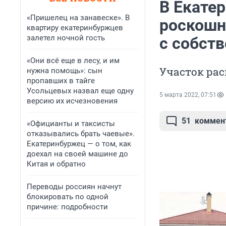
В Екате
«Пришелец на занавеске». В
роскошн
квартиру екатеринбуржцев
залетел ночной гость
с собст
«Они всё еще в лесу, и им
Участок рас
нужна помощь»: сын
пропавших в тайге
Усольцевых назвал еще одну
5 марта 2022, 07:51
версию их исчезновения
51
коммен
«Официанты и таксисты
отказывались брать чаевые».
Екатеринбуржец — о том, как
доехал на своей машине до
Китая и обратно
Переводы россиян начнут
блокировать по одной
причине: подробности