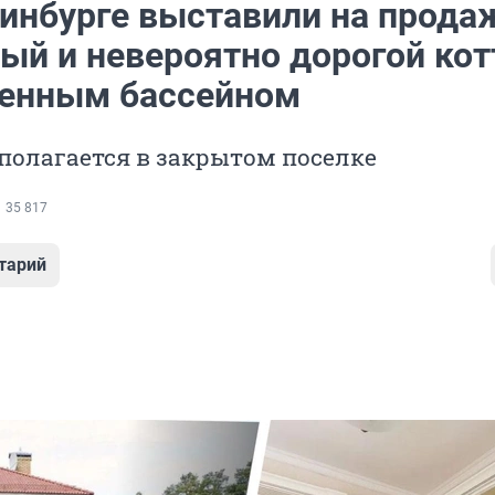
ринбурге выставили на прода
ый и невероятно дорогой ко
венным бассейном
полагается в закрытом поселке
35 817
тарий