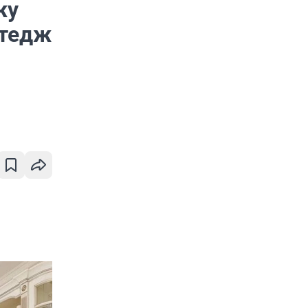
жу
ттедж