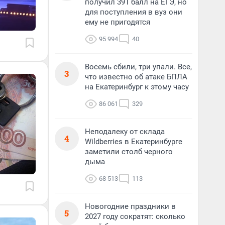
получил 391 балл на ЕГЭ, но
для поступления в вуз они
ему не пригодятся
95 994
40
Восемь сбили, три упали. Все,
3
что известно об атаке БПЛА
на Екатеринбург к этому часу
86 061
329
Неподалеку от склада
4
Wildberries в Екатеринбурге
заметили столб черного
дыма
68 513
113
Новогодние праздники в
5
2027 году сократят: сколько