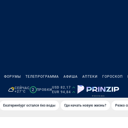
ФОРУМЫ
ТЕЛЕПРОГРАММА
АФИША
АПТЕКИ
ГОРОСКОП
USD 82,17
СЕЙЧАС
2
ПРОБКИ
+27°C
EUR 94,84
Екатеринбург остался без воды
Где начать новую жизнь?
Резко с