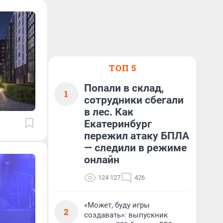
ТОП 5
Попали в склад,
1
сотрудники сбегали
в лес. Как
Екатеринбург
пережил атаку БПЛА
— следили в режиме
онлайн
124 127
426
«Может, буду игры
2
создавать»: выпускник