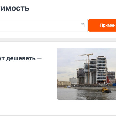
жимость
Примен
ут дешеветь —