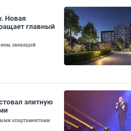
у. Новая
ращает главный
рием, звенящей
стовал элитную
ами
ными апартаментами