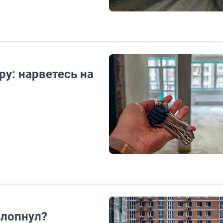
у: нарветесь на
 лопнул?