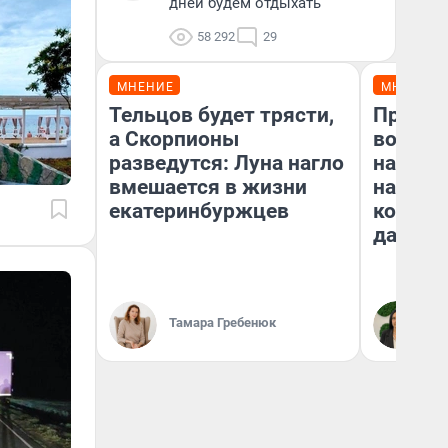
дней будем отдыхать
58 292
29
МНЕНИЕ
МНЕНИЕ
Тельцов будет трясти,
Продаш
а Скорпионы
возьмут
разведутся: Луна нагло
нам го
вмешается в жизни
налого
екатеринбуржцев
коснет
даже р
Тамара Гребенюк
Ан