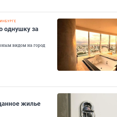
РИНБУРГЕ
ю однушку за
рным видом на город
данное жилье