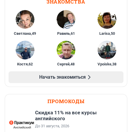
ЗНАКОМСТВА
Светлана
,
49
Равиль
,
61
Larisa
,
50
Костя
,
62
Сергей
,
48
Vpoiske
,
38
Начать знакомиться
ПРОМОКОДЫ
Скидка 11% на все курсы
английского
До 31 августа, 2026