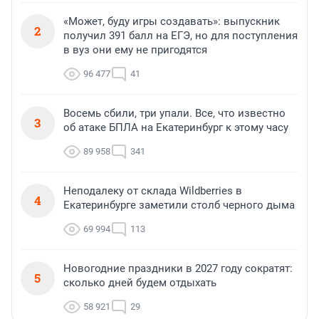
«Может, буду игры создавать»: выпускник
2
получил 391 балл на ЕГЭ, но для поступления
в вуз они ему не пригодятся
96 477
41
Восемь сбили, три упали. Все, что известно
3
об атаке БПЛА на Екатеринбург к этому часу
89 958
341
Неподалеку от склада Wildberries в
4
Екатеринбурге заметили столб черного дыма
69 994
113
Новогодние праздники в 2027 году сократят:
5
сколько дней будем отдыхать
58 921
29