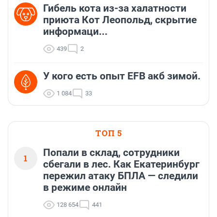
Гибель кота из-за халатности
приюта Кот Леопольд, скрытиe
информаци...
439
2
У кого есть опыт EFB акб зимой.
1 084
33
ТОП 5
Попали в склад, сотрудники
1
сбегали в лес. Как Екатеринбург
пережил атаку БПЛА — следили
в режиме онлайн
128 654
441