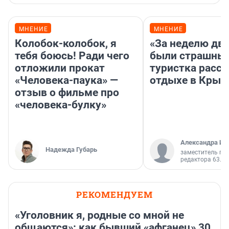
МНЕНИЕ
МНЕНИЕ
Колобок-колобок, я
«За неделю две
тебя боюсь! Ради чего
были страшные
отложили прокат
туристка расск
«Человека-паука» —
отдыхе в Крым
отзыв о фильме про
«человека-булку»
Александра Ис
Надежда Губарь
заместитель гл
редактора 63.RU
РЕКОМЕНДУЕМ
«Уголовник я, родные со мной не
общаются»: как бывший «афганец» 30