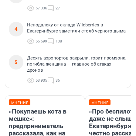
57 336
27
Неподалеку от склада Wildberries в
4
Екатеринбурге заметили столб черного дыма
56 699
108
Десять аэропортов закрыли, горит промзона,
5
погибла женщина — главное об атаках
дронов
53 935
36
МНЕНИЕ
МНЕНИЕ
«Покупаешь кота в
«Про беспилот
мешке»:
даже не слыша
предприниматель
Екатеринбурж
рассказала, как на
честно рассказ