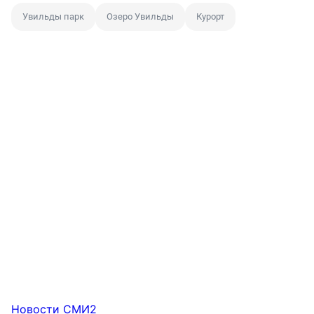
Увильды парк
Озеро Увильды
Курорт
Новости СМИ2