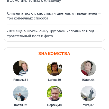
в домогательствах к младенцу
Слизни атакуют: как спасти цветник от вредителей —
три копеечных способа
«Все еще в шоке»: сыну Трусовой исполнился год —
трогательный пост и фото
ЗНАКОМСТВА
Равиль
,
61
Larisa
,
50
Юлия
,
44
Костя
,
62
Сергей
,
48
Yura
,
37