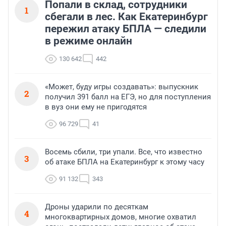
Попали в склад, сотрудники
1
сбегали в лес. Как Екатеринбург
пережил атаку БПЛА — следили
в режиме онлайн
130 642
442
«Может, буду игры создавать»: выпускник
2
получил 391 балл на ЕГЭ, но для поступления
в вуз они ему не пригодятся
96 729
41
Восемь сбили, три упали. Все, что известно
3
об атаке БПЛА на Екатеринбург к этому часу
91 132
343
Дроны ударили по десяткам
4
многоквартирных домов, многие охватил