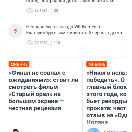
огонь, пострадали дети: главное об атаке
82 158
28
Неподалеку от склада Wildberries в
5
Екатеринбурге заметили столб черного дыма
70 509
113
МНЕНИЕ
МНЕНИЕ
«Финал не совпал с
«Никого нельз
ожиданиями»: стоит ли
победить». О ч
смотреть фильм
главный блокб
«Старый орел» на
этого года, ко
большом экране —
бьет рекорды 
честная рецензия
прокате: честн
отзыв на «Оди
Нолана
Стас Соколов