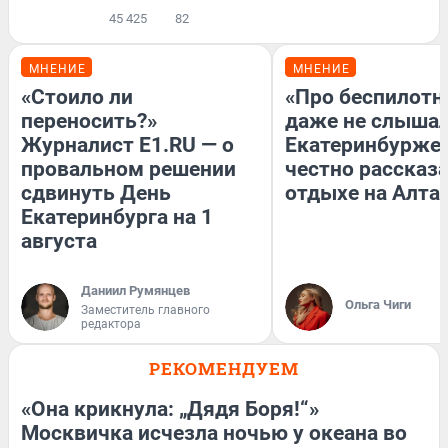
45 425
82
МНЕНИЕ
МНЕНИЕ
«Стоило ли
«Про беспилотн
переносить?»
даже не слышал
Журналист E1.RU — о
Екатеринбурже
провальном решении
честно рассказа
сдвинуть День
отдыхе на Алта
Екатеринбурга на 1
августа
Даниил Румянцев
Ольга Чиги
Заместитель главного
редактора
РЕКОМЕНДУЕМ
«Она крикнула: „Дядя Боря!“»
Москвичка исчезла ночью у океана во