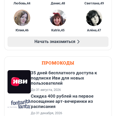
Любовь
,
44
Денис
,
48
Светлана
,
49
Юлия
,
46
Katrin
,
45
Алёна
,
47
Начать знакомиться
ПРОМОКОДЫ
35 дней бесплатного доступа к
подписке Иви для новых
пользователей
До 31 августа, 2026
Cкидка 400 рублей на первое
посещение арт-вечеринки из
расписания
До 31 декабря, 2026