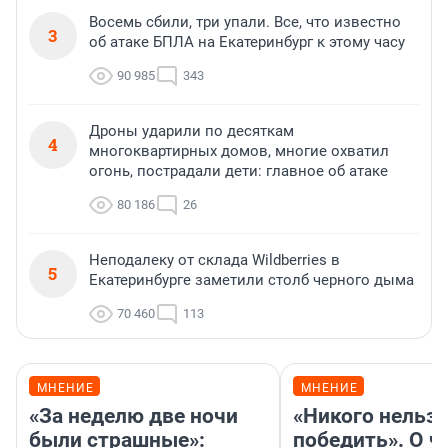
Восемь сбили, три упали. Все, что известно
3
об атаке БПЛА на Екатеринбург к этому часу
90 985
343
Дроны ударили по десяткам
4
многоквартирных домов, многие охватил
огонь, пострадали дети: главное об атаке
80 186
26
Неподалеку от склада Wildberries в
5
Екатеринбурге заметили столб черного дыма
70 460
113
МНЕНИЕ
МНЕНИЕ
«За неделю две ночи
«Никого нельз
были страшные»:
победить». О ч