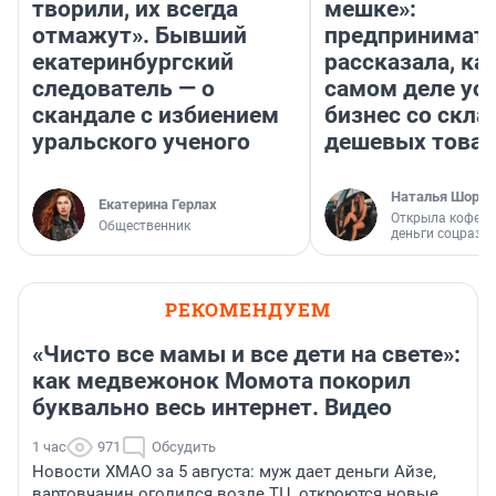
творили, их всегда
мешке»:
отмажут». Бывший
предпринимат
екатеринбургский
рассказала, как
следователь — о
самом деле ус
скандале с избиением
бизнес со скл
уральского ученого
дешевых това
Наталья Шорох
Екатерина Герлах
Открыла кофейн
Общественник
деньги соцразв
РЕКОМЕНДУЕМ
«Чисто все мамы и все дети на свете»:
как медвежонок Момота покорил
буквально весь интернет. Видео
1 час
971
Обсудить
Новости ХМАО за 5 августа: муж дает деньги Айзе,
вартовчанин оголился возле ТЦ, откроются новые