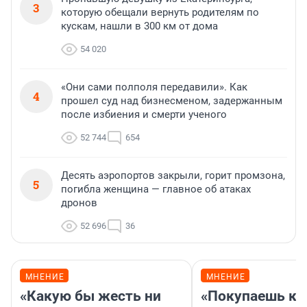
3
которую обещали вернуть родителям по
кускам, нашли в 300 км от дома
54 020
«Они сами полполя передавили». Как
4
прошел суд над бизнесменом, задержанным
после избиения и смерти ученого
52 744
654
Десять аэропортов закрыли, горит промзона,
5
погибла женщина — главное об атаках
дронов
52 696
36
МНЕНИЕ
МНЕНИЕ
«Какую бы жесть ни
«Покупаешь ко