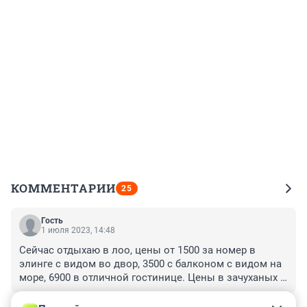
КОММЕНТАРИИ
25
Гость
1 июля 2023, 14:48
Сейчас отдыхаю в лоо, цены от 1500 за номер в 
элинге с видом во двор, 3500 с балконом с видом на 
море, 6900 в отличной гостинице. Цены в зачуханых 
кафе на побережье плюс минус одинаковые, но чуть 
+0
–0
дороже чем в кафе екб, народу много, но места на 