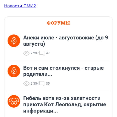
Новости СМИ2
ФОРУМЫ
Анеки июле - августовские (до 9
августа)
7 297
47
Вот и сам столкнулся - старые
родители...
2 354
35
Гибель кота из-за халатности
приюта Кот Леопольд, скрытиe
информаци...