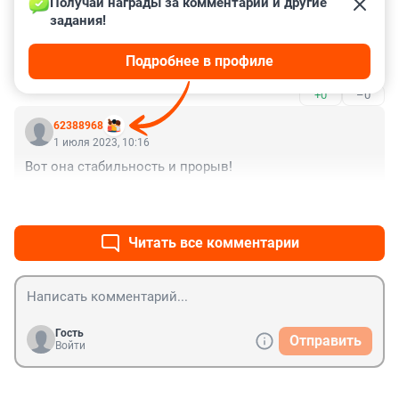
Получай награды за комментарии и другие 
пляже всем хватает
задания!
Гость
1 июля 2023, 14:13
Подробнее в профиле
А сколько стоит отдохнуть на курортах Колымы?
+0
–0
62388968
1 июля 2023, 10:16
Вот она стабильность и прорыв!
+4
–1
Читать все комментарии
Гость
Отправить
Войти