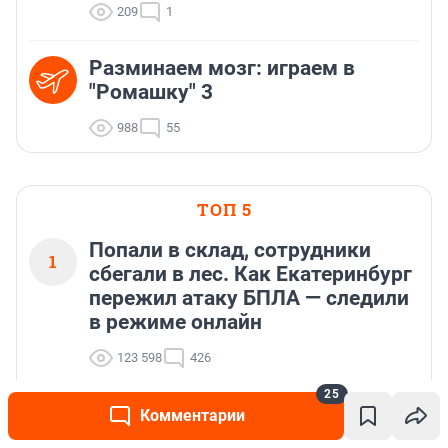
209
1
Разминаем мозг: играем в
"Ромашку" 3
988
55
ТОП 5
Попали в склад, сотрудники
1
сбегали в лес. Как Екатеринбург
пережил атаку БПЛА — следили
в режиме онлайн
123 598
426
25
«Может, буду игры создавать»: выпускник
Комментарии
2
получил 391 балл на ЕГЭ, но для поступления