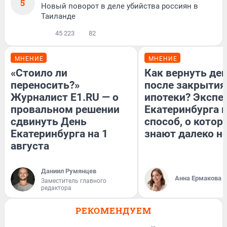
5
Новый поворот в деле убийства россиян в
Таиланде
45 223
82
МНЕНИЕ
МНЕНИЕ
«Стоило ли
Как вернуть де
переносить?»
после закрытия
Журналист E1.RU — о
ипотеки? Экспе
провальном решении
Екатеринбурга 
сдвинуть День
способ, о котор
Екатеринбурга на 1
знают далеко не
августа
Даниил Румянцев
Анна Ермакова
Заместитель главного
редактора
РЕКОМЕНДУЕМ