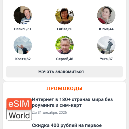
Равиль
,
61
Larisa
,
50
Юлия
,
44
Костя
,
62
Сергей
,
48
Yura
,
37
Начать знакомиться
ПРОМОКОДЫ
Интернет в 180+ странах мира без
роуминга и сим-карт
До 31 декабря, 2026
Cкидка 400 рублей на первое