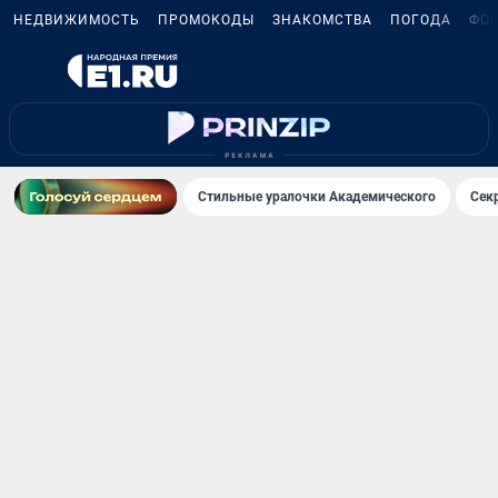
НЕДВИЖИМОСТЬ
ПРОМОКОДЫ
ЗНАКОМСТВА
ПОГОДА
ФО
Стильные уралочки Академического
Сек