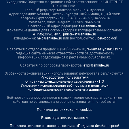
Учредитель: Общество с ограниченной ответственностью "ИНТЕРНЕТ
ТЕХНОЛОГИИ"
Главный редактор: Малкова Марина Андреевна
Адрес редакции: 620000, Екатеринбург, ул. Шейнкмана, 10, 3-й этаж,
Телефоны (круглосуточно): 8 (343) 379-49-95, 34-555-34,
WhatsApp, Viber, Telegram: +7 909 704-57-70
Электронный адрес редакции:
e1@shkulev.ru
Контактные данные для Роскомнадзора и государственных органов:
e1info@shkulev.ru
,
juristekat@shkulev.ru
Техподдержка:
help@shkulev.ru
или воспользуйтесь
веб-формой
Связаться с отделом продаж: 8 (343) 379-49-10,
reklamae1@shkulev.ru
Редакция сайта не несет ответственности за достоверность
информации, содержащейся в рекламных объявлениях.
Связаться по вопросам партнёрства:
e1pr@shkulev.ru
Особенности эксплуатации (использования) веб-портала регулируются:
Руководством пользователя
Описанием функциональных характеристик ПО
Условиями использования веб-портала и политикой
конфиденциальности персональных данных
Веб-портал распространяется в виде интернет-сервиса, специальные
действия по установке на стороне пользователя не требуются
Политика использования cookies
Рекомендательные системы
Пользовательское соглашение сервиса «Подписка без баннерной