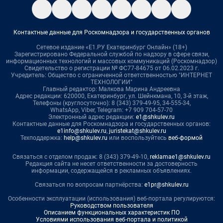
Контактные данные для Роскомнадзора и государственных органов
Сетевое издание «Е1.РУ Екатеринбург Онлайн» (18+)
Зарегистрировано Федеральной службой по надзору в сфере связи,
информационных технологий и массовых коммуникаций (Роскомнадзор)
Свидетельство о регистрации № ФС77-84675 от 06.02.2023 г.
Учредитель: Общество с ограниченной ответственностью "ИНТЕРНЕТ
ТЕХНОЛОГИИ"
Главный редактор: Малкова Марина Андреевна
Адрес редакции: 620000, Екатеринбург, ул. Шейнкмана, 10, 3-й этаж,
Телефоны (круглосуточно): 8 (343) 379-49-95, 34-555-34,
WhatsApp, Viber, Telegram: +7 909 704-57-70
Электронный адрес редакции:
e1@shkulev.ru
Контактные данные для Роскомнадзора и государственных органов:
e1info@shkulev.ru
,
juristekat@shkulev.ru
Техподдержка:
help@shkulev.ru
или воспользуйтесь
веб-формой
Связаться с отделом продаж: 8 (343) 379-49-10,
reklamae1@shkulev.ru
Редакция сайта не несет ответственности за достоверность
информации, содержащейся в рекламных объявлениях.
Связаться по вопросам партнёрства:
e1pr@shkulev.ru
Особенности эксплуатации (использования) веб-портала регулируются:
Руководством пользователя
Описанием функциональных характеристик ПО
Условиями использования веб-портала и политикой