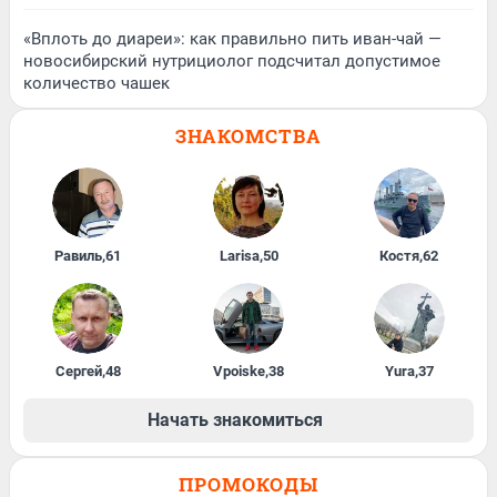
«Вплоть до диареи»: как правильно пить иван-чай —
новосибирский нутрициолог подсчитал допустимое
количество чашек
ЗНАКОМСТВА
Равиль
,
61
Larisa
,
50
Костя
,
62
Сергей
,
48
Vpoiske
,
38
Yura
,
37
Начать знакомиться
ПРОМОКОДЫ