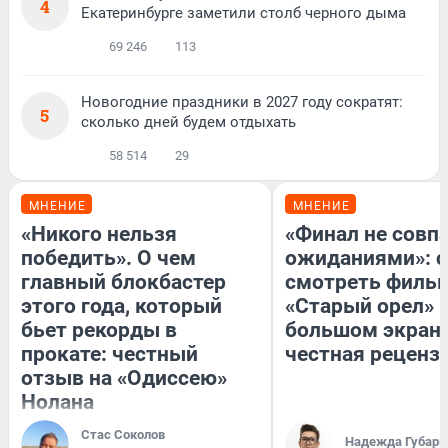
4
Екатеринбурге заметили столб черного дыма
69 246
113
Новогодние праздники в 2027 году сократят:
5
сколько дней будем отдыхать
58 514
29
МНЕНИЕ
МНЕНИЕ
«Никого нельзя
«Финал не совпа
победить». О чем
ожиданиями»: с
главный блокбастер
смотреть филь
этого года, который
«Старый орел» 
бьет рекорды в
большом экран
прокате: честный
честная реценз
отзыв на «Одиссею»
Нолана
Стас Соколов
Надежда Губарь