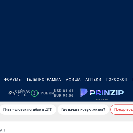
ФОРУМЫ
ТЕЛЕПРОГРАММА
АФИША
АПТЕКИ
ГОРОСКОП
USD 81,41
СЕЙЧАС
3
ПРОБКИ
+21°C
EUR 94,06
Пять человек погибли в ДТП
Где начать новую жизнь?
Пожар возл
ЛАН