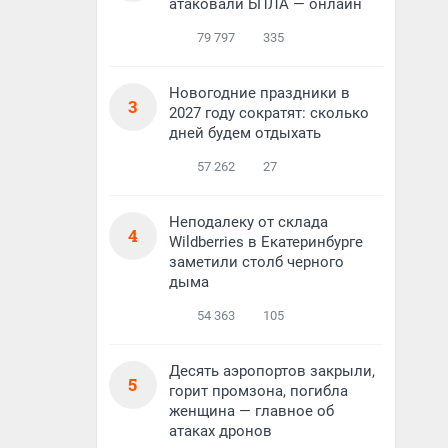
атаковали БПЛА — онлайн
79 797
335
Новогодние праздники в
3
2027 году сократят: сколько
дней будем отдыхать
57 262
27
Неподалеку от склада
4
Wildberries в Екатеринбурге
заметили столб черного
дыма
54 363
105
Десять аэропортов закрыли,
5
горит промзона, погибла
женщина — главное об
атаках дронов