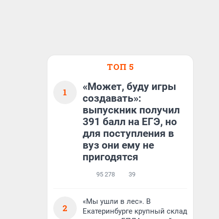
ТОП 5
«Может, буду игры
1
создавать»:
выпускник получил
391 балл на ЕГЭ, но
для поступления в
вуз они ему не
пригодятся
95 278
39
«Мы ушли в лес». В
2
Екатеринбурге крупный склад