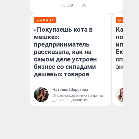
53 838
36
МНЕНИЕ
МНЕНИЕ
«Покупаешь кота в
Как ве
мешке»:
после 
предприниматель
ипотек
рассказала, как на
Екатер
самом деле устроен
способ
бизнес со складами
знают 
дешевых товаров
Наталья Шорохова
Ан
Открыла кофейную точку на
деньги соцразвития