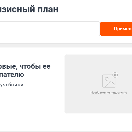
изисный план
Примен
рвые, чтобы ее
упателю
в учебники