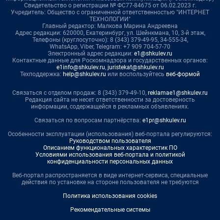
Свидетельство о регистрации № ФС77-84675 от 06.02.2023 г.
Учредитель: Общество с ограниченной ответственностью "ИНТЕРНЕТ
ТЕХНОЛОГИИ"
Главный редактор: Малкова Марина Андреевна
Адрес редакции: 620000, Екатеринбург, ул. Шейнкмана, 10, 3-й этаж,
Телефоны (круглосуточно): 8 (343) 379-49-95, 34-555-34,
WhatsApp, Viber, Telegram: +7 909 704-57-70
Электронный адрес редакции:
e1@shkulev.ru
Контактные данные для Роскомнадзора и государственных органов:
e1info@shkulev.ru
,
juristekat@shkulev.ru
Техподдержка:
help@shkulev.ru
или воспользуйтесь
веб-формой
Связаться с отделом продаж: 8 (343) 379-49-10,
reklamae1@shkulev.ru
Редакция сайта не несет ответственности за достоверность
информации, содержащейся в рекламных объявлениях.
Связаться по вопросам партнёрства:
e1pr@shkulev.ru
Особенности эксплуатации (использования) веб-портала регулируются:
Руководством пользователя
Описанием функциональных характеристик ПО
Условиями использования веб-портала и политикой
конфиденциальности персональных данных
Веб-портал распространяется в виде интернет-сервиса, специальные
действия по установке на стороне пользователя не требуются
Политика использования cookies
Рекомендательные системы