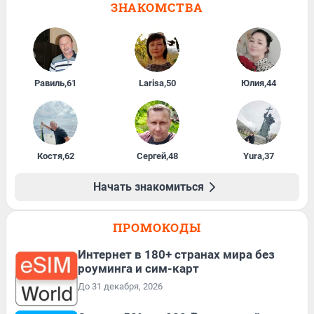
ЗНАКОМСТВА
Равиль
,
61
Larisa
,
50
Юлия
,
44
Костя
,
62
Сергей
,
48
Yura
,
37
Начать знакомиться
ПРОМОКОДЫ
Интернет в 180+ странах мира без
роуминга и сим-карт
До 31 декабря, 2026