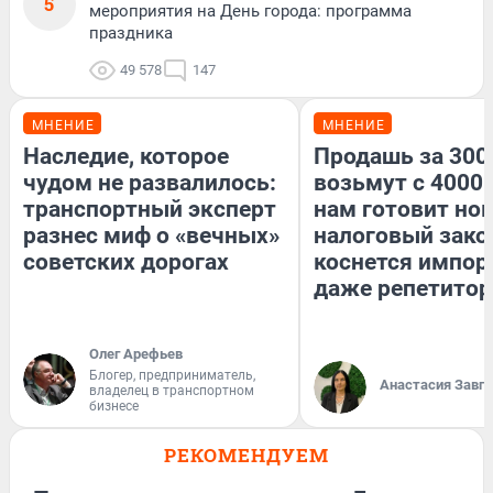
5
мероприятия на День города: программа
праздника
49 578
147
МНЕНИЕ
МНЕНИЕ
Наследие, которое
Продашь за 3000
чудом не развалилось:
возьмут с 4000.
транспортный эксперт
нам готовит но
разнес миф о «вечных»
налоговый зако
советских дорогах
коснется импор
даже репетитор
Олег Арефьев
Блогер, предприниматель,
Анастасия Завг
владелец в транспортном
бизнесе
РЕКОМЕНДУЕМ