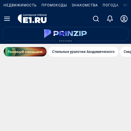
НЕДВИЖИМОСТЬ
ПРОМОКОДЫ
ЗНАКОМСТВА
ПОГОДА
ФО
Стильные уралочки Академического
Сек